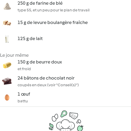
250 g de farine de blé
type 55, et un peu pour le plan de travail
15 g de levure boulangère fraîche
125 g de lait
Le jour même
150 g de beurre doux
et froid
24 bâtons de chocolat noir
coupés en deux (voir "Conseil(s)")
1 œuf
battu