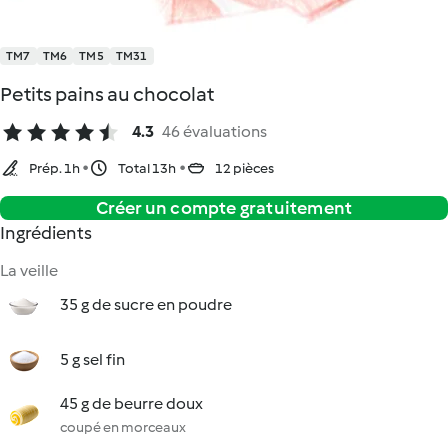
TM7
TM6
TM5
TM31
Petits pains au chocolat
4.3
46 évaluations
Prép. 1h
Total 13h
12 pièces
Créer un compte gratuitement
Ingrédients
La veille
35 g de sucre en poudre
5 g sel fin
45 g de beurre doux
coupé en morceaux