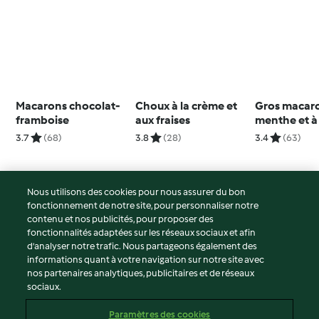
Macarons chocolat-
Choux à la crème et
Gros macaro
framboise
aux fraises
menthe et à 
framboise
3.7
(68)
3.8
(28)
3.4
(63)
Nous utilisons des cookies pour nous assurer du bon
fonctionnement de notre site, pour personnaliser notre
© Copyright 2026
contenu et nos publicités, pour proposer des
fonctionnalités adaptées sur les réseaux sociaux et afin
Conditions d'utilisation
d’analyser notre trafic. Nous partageons également des
Politique de confidentialité
informations quant à votre navigation sur notre site avec
Non-responsabilité
nos partenaires analytiques, publicitaires et de réseaux
sociaux.
Mentions légales
Cookies
Paramètres des cookies