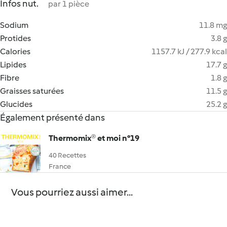
Infos nut.
par 1 pièce
Sodium
11.8 mg
Protides
3.8 g
Calories
1157.7 kJ / 277.9 kcal
Lipides
17.7 g
Fibre
1.8 g
Graisses saturées
11.5 g
Glucides
25.2 g
Également présenté dans
Thermomix® et moi n°19
40 Recettes
France
Vous pourriez aussi aimer...