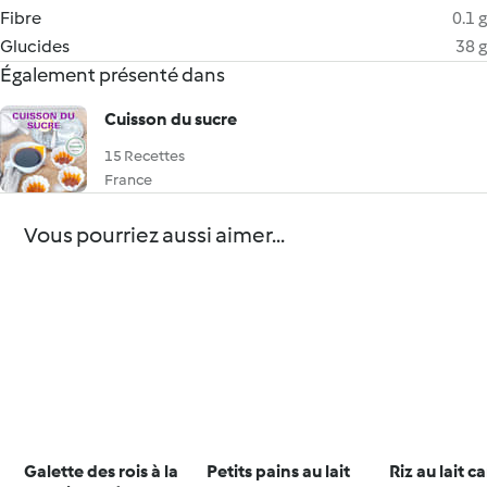
Fibre
0.1 g
Glucides
38 g
Également présenté dans
Cuisson du sucre
15 Recettes
France
Vous pourriez aussi aimer...
Galette des rois à la
Petits pains au lait
Riz au lait 