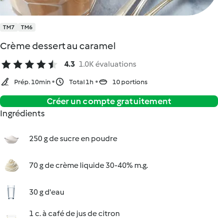
TM7
TM6
Crème dessert au caramel
4.3
1.0K évaluations
Prép. 10min
Total 1h
10 portions
Créer un compte gratuitement
Ingrédients
250 g de sucre en poudre
70 g de crème liquide 30-40% m.g.
30 g d'eau
1 c. à café de jus de citron