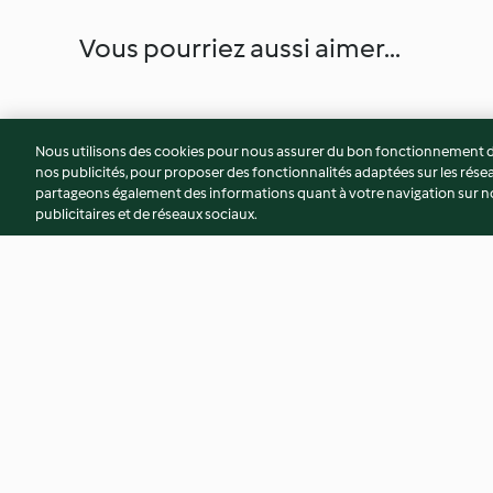
Vous pourriez aussi aimer...
Nous utilisons des cookies pour nous assurer du bon fonctionnement de
nos publicités, pour proposer des fonctionnalités adaptées sur les résea
partageons également des informations quant à votre navigation sur not
publicitaires et de réseaux sociaux.
Fiadone corse
Compotée de poires
cannelle et amand
3.9
(14)
3.9
(16)