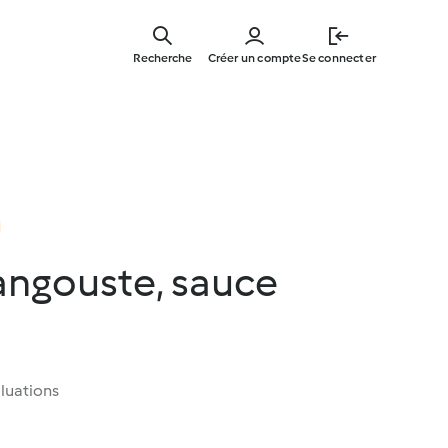
Skip
to
Recherche
Créer un compte
Se connecter
main
content
angouste, sauce
luations