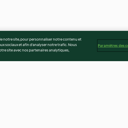
 notre site, pour personnaliser notre contenu et
ux sociaux et afin d’analyser notre trafic. Nous
Paramètres des c
re site avec nos partenaires analytiques,
 à la
Chutney de pomme
Pêches vapeur (
es
4.6
(5)
4.5
(2)