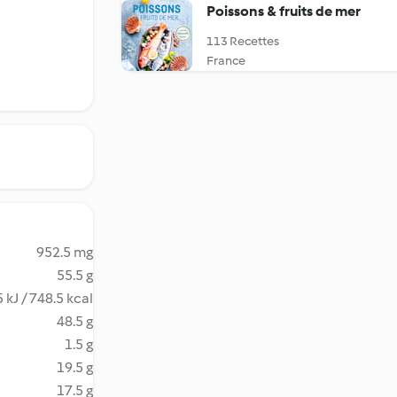
Poissons & fruits de mer
113 Recettes
France
952.5 mg
55.5 g
 kJ / 748.5 kcal
48.5 g
1.5 g
19.5 g
17.5 g