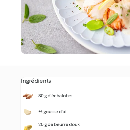
Ingrédients
80 g d'échalotes
½ gousse d'ail
20 g de beurre doux