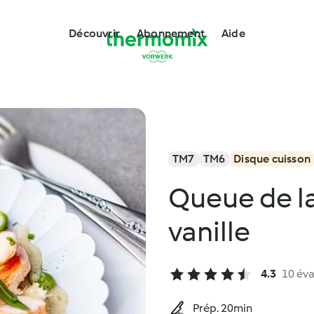
Découvrir
Abonnement
Aide
TM7
TM6
Disque cuisson
Queue de l
vanille
4.3
10 éva
Prép. 20min