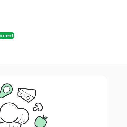
tement