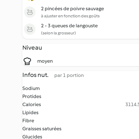
2 pincées de poivre sauvage
à ajuster en fonction des goûts
2 - 3 queues de langouste
(selon la grosseur)
Niveau
moyen
Infos nut.
par 1 portion
Sodium
Protides
Calories
3114.5
Lipides
Fibre
Graisses saturées
Glucides