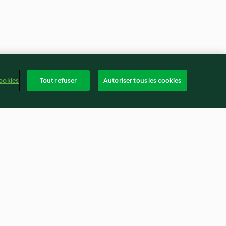
ookies
Tout refuser
Autoriser tous les cookies
300-450 g)
Abricots vapeur (300-500 g)
4.8
(9)