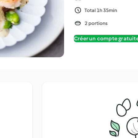
Total 1h 35min
2 portions
Créer un compte gratui