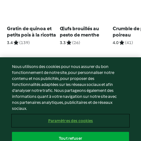
Gratin de quinoa et
Œufs brouillés au
Crumble de 
petits pois à la ricotta
pesto de menthe
poireau
3.4
(139)
3.3
(26)
4.0
(41)
Nous utilisons des cookies pour nous assurer du bon
fonctionnement de notre site, pour personnaliser notre
© Copyright 2026
contenu et nos publicités, pour proposer des
fonctionnalités adaptées sur les réseaux sociaux et afin
Conditions d'utilisation
d’analyser notre trafic. Nous partageons également des
Politique de confidentialité
informations quant à votre navigation sur notre site avec
Non-responsabilité
nos partenaires analytiques, publicitaires et de réseaux
sociaux.
Mentions légales
Cookies
Paramètres des cookies
Contenu du rapport
Résilier le contrat
Tout refuser