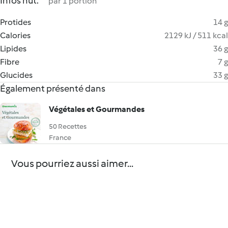
Infos nut.
par 1 portion
Protides
14 g
Calories
2129 kJ / 511 kcal
Lipides
36 g
Fibre
7 g
Glucides
33 g
Également présenté dans
Végétales et Gourmandes
50 Recettes
France
Vous pourriez aussi aimer...