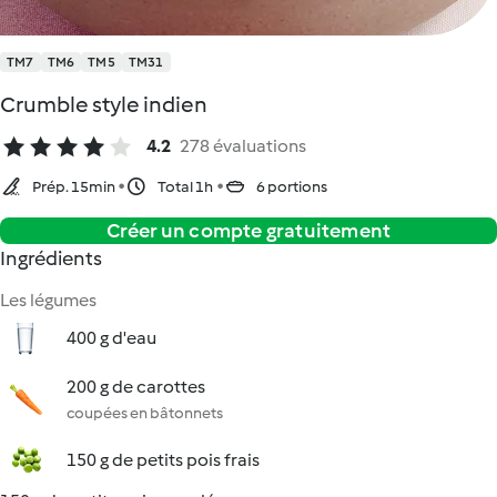
TM7
TM6
TM5
TM31
Crumble style indien
4.2
278 évaluations
Prép. 15min
Total 1h
6 portions
Créer un compte gratuitement
Ingrédients
Les légumes
400 g d'eau
200 g de carottes
coupées en bâtonnets
150 g de petits pois frais