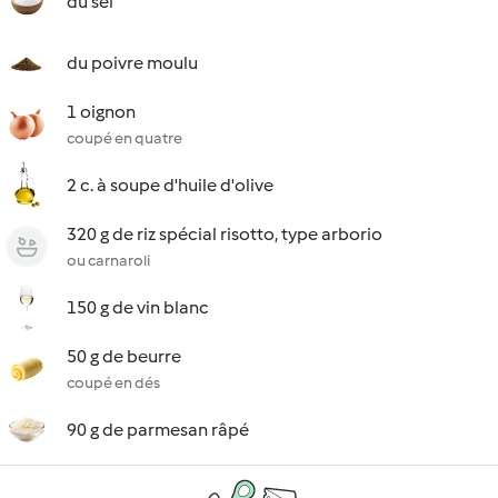
du sel
du poivre moulu
1 oignon
coupé en quatre
2 c. à soupe d'huile d'olive
320 g de riz spécial risotto, type arborio
ou carnaroli
150 g de vin blanc
50 g de beurre
coupé en dés
90 g de parmesan râpé