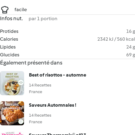
facile
Infos nut.
par 1 portion
Protides
16 g
Calories
2342 kJ / 560 kcal
Lipides
24 g
Glucides
69 g
Également présenté dans
Best of risottos - automne
14 Recettes
France
Saveurs Automnales !
14 Recettes
France