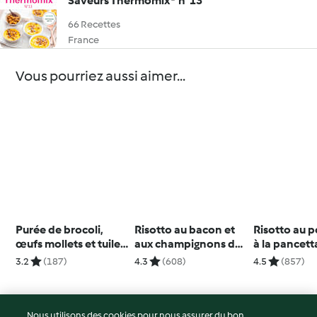
Saveurs Thermomix® n°13
66 Recettes
France
Vous pourriez aussi aimer...
Purée de brocoli,
Risotto au bacon et
Risotto au p
œufs mollets et tuiles
aux champignons de
à la pancett
de parmesan
Paris
3.2
(187)
4.3
(608)
4.5
(857)
Nous utilisons des cookies pour nous assurer du bon