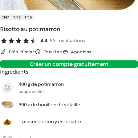
TM7
TM6
TM5
Risotto au potimarron
4.3
951 évaluations
Prép. 20min
Total 1h
4 portions
Créer un compte gratuitement
Ingrédients
400 g de potimarron
coupé en dés
900 g de bouillon de volaille
1 pincée de curry en poudre