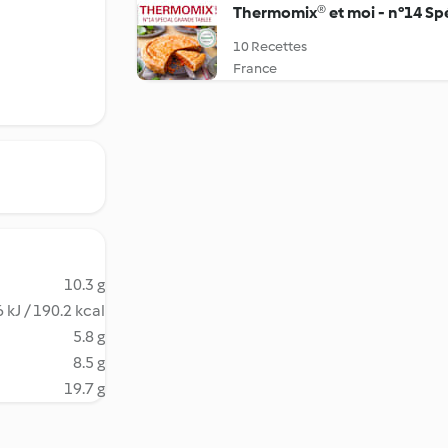
Thermomix® et moi - n°14 Spé
10 Recettes
France
10.3 g
 kJ / 190.2 kcal
5.8 g
8.5 g
19.7 g