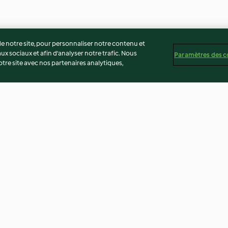
 notre site, pour personnaliser notre contenu et
ux sociaux et afin d’analyser notre trafic. Nous
Paramètres des c
re site avec nos partenaires analytiques,
pinard
Œufs au nid à la purée de
Cari de crevette
chou-fleur
courgettes et a
4.0
(333)
4.7
(1.1K)