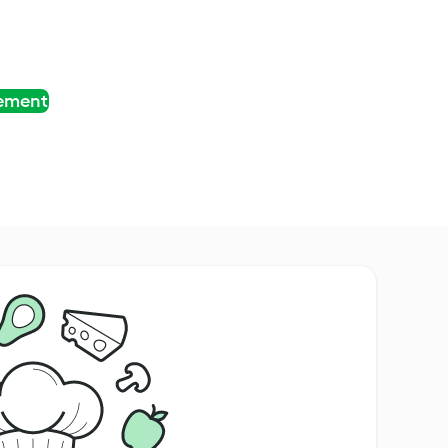
tement