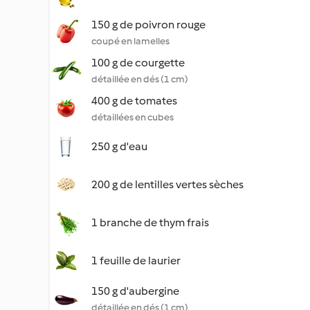
150 g de poivron rouge
coupé en lamelles
100 g de courgette
détaillée en dés (1 cm)
400 g de tomates
détaillées en cubes
250 g d'eau
200 g de lentilles vertes sèches
1 branche de thym frais
1 feuille de laurier
150 g d'aubergine
détaillée en dés (1 cm)