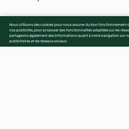
Nous utilisons des cookies pour nous assurer du bon fonctionnement de
nos publicités, pour proposer des fonctionnalités adaptées sur les résea
partageons également des informations quant à votre navigation sur not
publicitaires et de réseaux sociaux.
Risotto au chou-fleur
Risotto crevette-é
3.9
(360)
3.9
(418)
© Copyright 2026