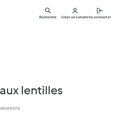
Skip
to
Recherche
Créer un compte
Se connecter
main
content
aux lentilles
aluations