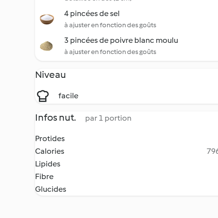
4 pincées de sel
à ajuster en fonction des goûts
3 pincées de poivre blanc moulu
à ajuster en fonction des goûts
Niveau
facile
Infos nut.
par 1 portion
Protides
Calories
796
Lipides
Fibre
Glucides