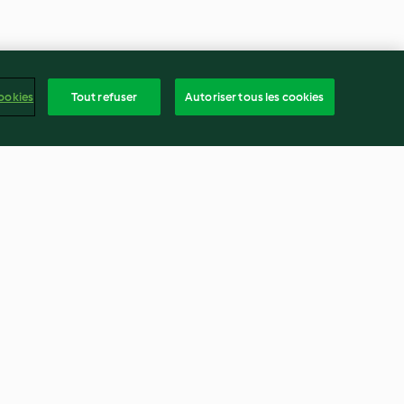
ookies
Tout refuser
Autoriser tous les cookies
s aux
Lasagnes aux légumes
nanas
4.7
(343)