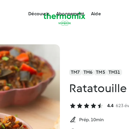
Découvrir
Abonnement
Aide
TM7
TM6
TM5
TM31
Ratatouille 
4.4
623 év
Prép. 10min