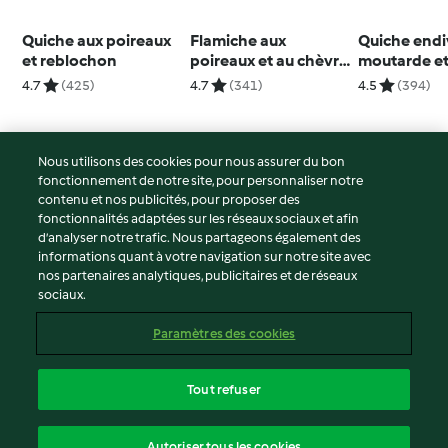
Quiche aux poireaux
Flamiche aux
Quiche endi
et reblochon
poireaux et au chèvre
moutarde e
frais
camembert
4.7
(425)
4.7
(341)
4.5
(394)
Nous utilisons des cookies pour nous assurer du bon
fonctionnement de notre site, pour personnaliser notre
© Copyright 2026
contenu et nos publicités, pour proposer des
fonctionnalités adaptées sur les réseaux sociaux et afin
Conditions d'utilisation
d’analyser notre trafic. Nous partageons également des
Politique de confidentialité
informations quant à votre navigation sur notre site avec
Non-responsabilité
nos partenaires analytiques, publicitaires et de réseaux
sociaux.
Mentions légales
Cookies
Paramètres des cookies
Contenu du rapport
Résilier le contrat
Tout refuser
Déclaration d'accessibilité
français
Autoriser tous les cookies