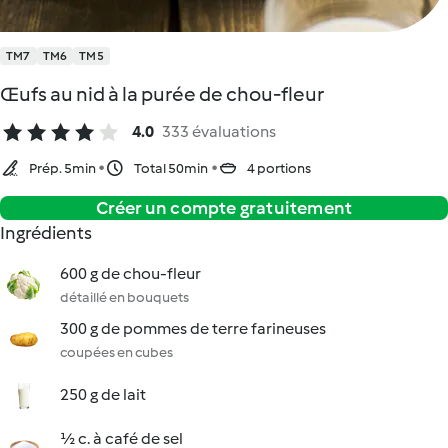
TM7
TM6
TM5
Œufs au nid à la purée de chou-fleur
4.0
333 évaluations
Prép. 5min
Total 50min
4 portions
Créer un compte gratuitement
Ingrédients
600 g de chou-fleur
détaillé en bouquets
300 g de pommes de terre farineuses
coupées en cubes
250 g de lait
½ c. à café de sel