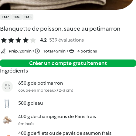
TM7
TM6
TM5
Blanquette de poisson, sauce au potimarron
4.2
539 évaluations
Prép. 20min
Total 45min
4 portions
Créer un compte gratuitement
Ingrédients
650 g de potimarron
coupé en morceaux (2-3 cm)
500 g d'eau
400 g de champignons de Paris frais
émincés
400 g de filets ou de pavés de saumon frais