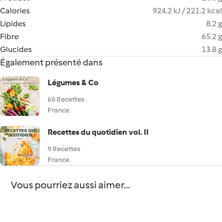
Calories
924.2 kJ / 221.2 kcal
Lipides
8.2 g
Fibre
65.2 g
Glucides
13.8 g
Également présenté dans
Légumes & Co
65 Recettes
France
Recettes du quotidien vol. II
9 Recettes
France
Vous pourriez aussi aimer...