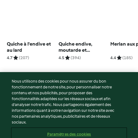
Quiche à l'endive et
Quiche endive,
Merlan aux 
au lard
moutarde et
camembert
4.7
(207)
4.5
(394)
4.4
(185)
Nous utilisons des cookies pour nous assurer du bon
fonctionnement de notre site, pour personnaliser notre
© Copyright 2026
contenu et nos publicités, pour proposer des
fonctionnalités adaptées sur les réseaux sociaux et afin
Conditions d'utilisation
d’analyser notre trafic. Nous partageons également des
Politique de confidentialité
informations quant à votre navigation sur notre site avec
Non-responsabilité
nos partenaires analytiques, publicitaires et de réseaux
sociaux.
Mentions légales
Cookies
Paramètres des cookies