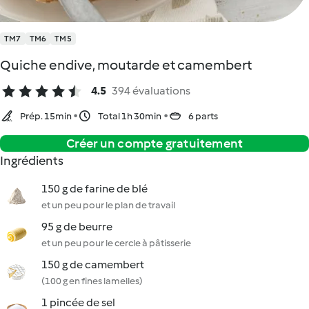
TM7
TM6
TM5
Quiche endive, moutarde et camembert
4.5
394 évaluations
Prép. 15min
Total 1h 30min
6 parts
Créer un compte gratuitement
Ingrédients
150 g de farine de blé
et un peu pour le plan de travail
95 g de beurre
et un peu pour le cercle à pâtisserie
150 g de camembert
(100 g en fines lamelles)
1 pincée de sel