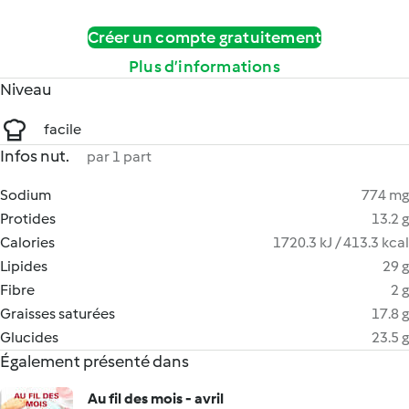
Créer un compte gratuitement
Plus d’informations
Niveau
facile
Infos nut.
par 1 part
Sodium
774 mg
Protides
13.2 g
Calories
1720.3 kJ / 413.3 kcal
Lipides
29 g
Fibre
2 g
Graisses saturées
17.8 g
Glucides
23.5 g
Également présenté dans
Au fil des mois - avril