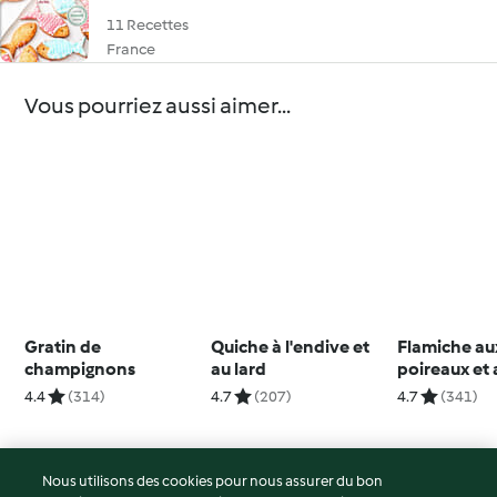
11 Recettes
France
Vous pourriez aussi aimer...
Gratin de
Quiche à l'endive et
Flamiche au
champignons
au lard
poireaux et
frais
4.4
(314)
4.7
(207)
4.7
(341)
Nous utilisons des cookies pour nous assurer du bon