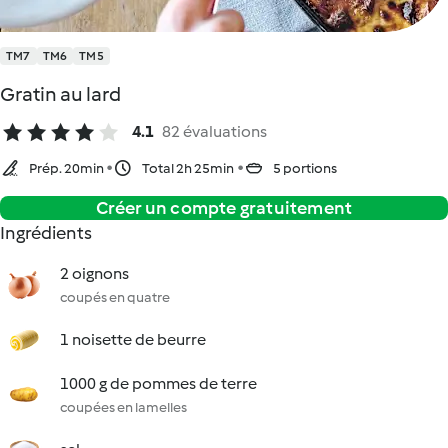
TM7
TM6
TM5
Gratin au lard
4.1
82 évaluations
Prép. 20min
Total 2h 25min
5 portions
Créer un compte gratuitement
Ingrédients
2 oignons
coupés en quatre
1 noisette de beurre
1000 g de pommes de terre
coupées en lamelles