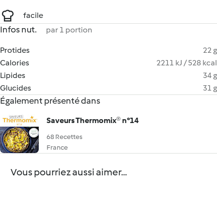
facile
Infos nut.
par 1 portion
Protides
22 g
Calories
2211 kJ / 528 kcal
Lipides
34 g
Glucides
31 g
Également présenté dans
Saveurs Thermomix® n°14
68 Recettes
France
Vous pourriez aussi aimer...