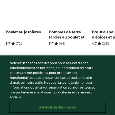
Poulet au jasnières
Pommes de terre
Bœuf au pa
farcies au poulet et
d'épices et
champignons
vapeur
3.7
(71)
3.7
(64)
4.7
(151)
Nous utilisons des cookies pour nous assurer du bon
fonctionnement de notre site, pour personnaliser notre
© Copyright 2026
contenu et nos publicités, pour proposer des
fonctionnalités adaptées sur les réseaux sociaux et afin
Conditions d'utilisation
d’analyser notre trafic. Nous partageons également des
Politique de confidentialité
informations quant à votre navigation sur notre site avec
Non-responsabilité
nos partenaires analytiques, publicitaires et de réseaux
sociaux.
Mentions légales
Cookies
Paramètres des cookies
Contenu du rapport