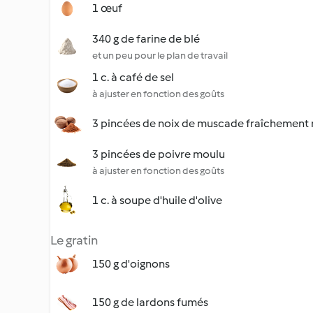
1 œuf
340 g de farine de blé
et un peu pour le plan de travail
1 c. à café de sel
à ajuster en fonction des goûts
3 pincées de noix de muscade fraîchement
3 pincées de poivre moulu
à ajuster en fonction des goûts
1 c. à soupe d'huile d'olive
Le gratin
150 g d'oignons
150 g de lardons fumés