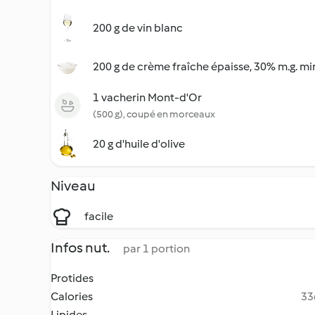
200 g de vin blanc
200 g de crème fraîche épaisse, 30% m.g. mi
1 vacherin Mont-d'Or
(500 g), coupé en morceaux
20 g d'huile d'olive
Niveau
facile
Infos nut.
par 1 portion
Protides
Calories
33
Lipides