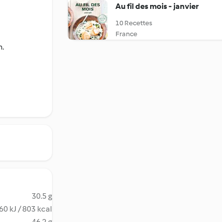
Au fil des mois - janvier
10 Recettes
France
n.
30.5 g
60 kJ / 803 kcal
46.2 g