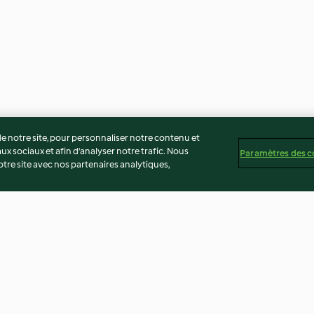
 notre site, pour personnaliser notre contenu et
ux sociaux et afin d’analyser notre trafic. Nous
Paramètres des c
re site avec nos partenaires analytiques,
zzarella et
Risotto de bœuf, carotte et
"Perlotto" expres
tomate
et jambon
3.3
(211)
3.6
(146)