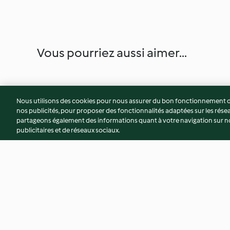
Vous pourriez aussi aimer...
Nous utilisons des cookies pour nous assurer du bon fonctionnement de
nos publicités, pour proposer des fonctionnalités adaptées sur les résea
partageons également des informations quant à votre navigation sur not
publicitaires et de réseaux sociaux.
Ragoût de canard et tagliatelle
Poulet au speck, mo
tomates
3.9
(147)
4.0
(244)