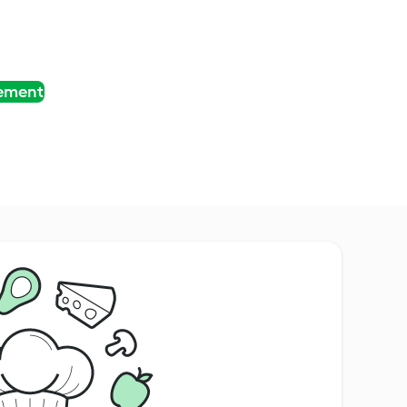
tement