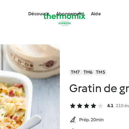
Découvrir
Abonnement
Aide
TM7
TM6
TM5
Gratin de g
4.1
210 év
Prép. 20min