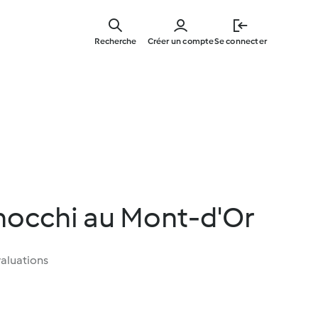
Skip
to
Recherche
Créer un compte
Se connecter
main
content
nocchi au Mont-d'Or
aluations