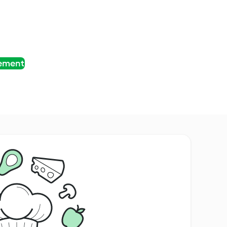
tement