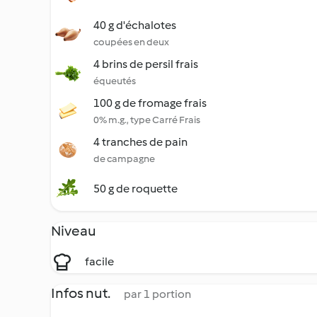
40 g d'échalotes
coupées en deux
4 brins de persil frais
équeutés
100 g de fromage frais
0% m.g., type Carré Frais
4 tranches de pain
de campagne
50 g de roquette
Niveau
facile
Infos nut.
par 1 portion