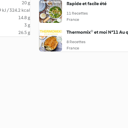
20 g
Rapide et facile été
 kJ / 324.2 kcal
11 Recettes
14.8 g
France
3 g
Thermomix® et moi N°11 Au 
26.5 g
8 Recettes
France