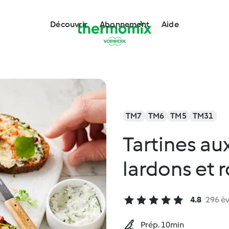
Découvrir
Abonnement
Aide
TM7
TM6
TM5
TM31
Tartines au
lardons et 
4.8
296 év
Prép. 10min