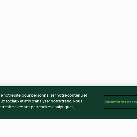
 notre site, pour personnaliser notre contenu et
ux sociaux et afin d’analyser notre trafic. Nous
Paramètres des c
re site avec nos partenaires analytiques,