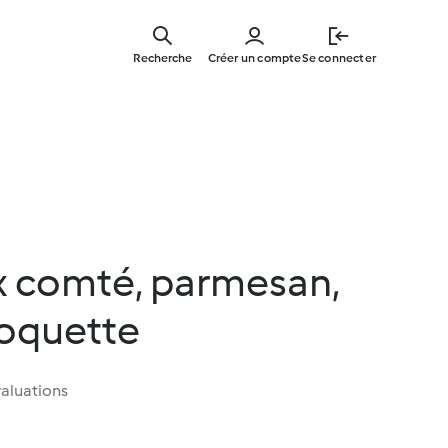
Skip
to
Recherche
Créer un compte
Se connecter
main
content
x comté, parmesan,
roquette
aluations