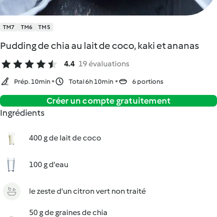
TM7
TM6
TM5
Pudding de chia au lait de coco, kaki et ananas
4.4
19 évaluations
Prép. 10min
Total 6h 10min
6 portions
Créer un compte gratuitement
Ingrédients
400 g de lait de coco
100 g d'eau
le zeste d'un citron vert non traité
50 g de graines de chia