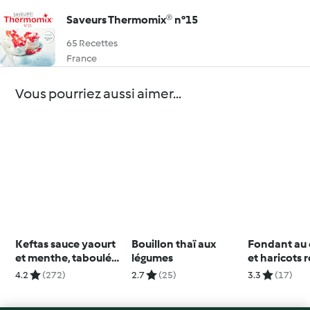
Saveurs Thermomix® n°15
65 Recettes
France
Vous pourriez aussi aimer...
Keftas sauce yaourt
Bouillon thaï aux
Fondant au 
et menthe, taboulé
légumes
et haricots 
libanais
sans gluten
4.2
(272)
2.7
(25)
3.3
(17)