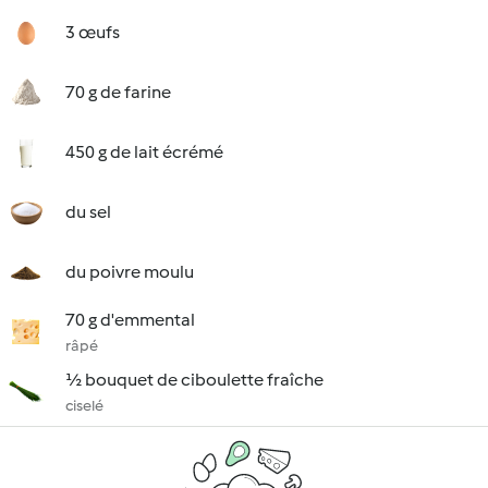
3 œufs
70 g de farine
450 g de lait écrémé
du sel
du poivre moulu
70 g d'emmental
râpé
½ bouquet de ciboulette fraîche
ciselé