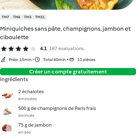
TM7
TM6
TM5
TM31
Miniquiches sans pâte, champignons, jambon et
ciboulette
4.1
187 évaluations
Prép. 15min
Total 40min
12 pièces
Créer un compte gratuitement
Ingrédients
2 échalotes
émincées
500 g de champignons de Paris frais
émincés
75 g de jambon
en dés