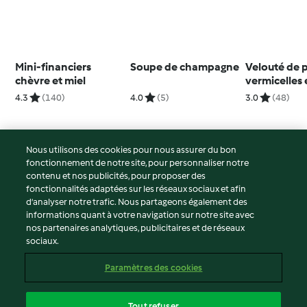
Mini-financiers
Soupe de champagne
Velouté de p
chèvre et miel
vermicelles 
parmesan
4.3
(140)
4.0
(5)
3.0
(48)
Nous utilisons des cookies pour nous assurer du bon
fonctionnement de notre site, pour personnaliser notre
© Copyright 2026
contenu et nos publicités, pour proposer des
fonctionnalités adaptées sur les réseaux sociaux et afin
Conditions d'utilisation
d’analyser notre trafic. Nous partageons également des
Politique de confidentialité
informations quant à votre navigation sur notre site avec
Non-responsabilité
nos partenaires analytiques, publicitaires et de réseaux
sociaux.
Mentions légales
Cookies
Paramètres des cookies
Contenu du rapport
Résilier le contrat
Tout refuser