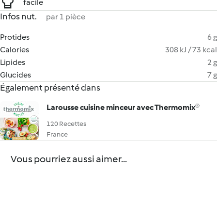
facile
Infos nut.
par 1 pièce
Protides
6 g
Calories
308 kJ / 73 kcal
Lipides
2 g
Glucides
7 g
Également présenté dans
Larousse cuisine minceur avec Thermomix®
120 Recettes
France
Vous pourriez aussi aimer...