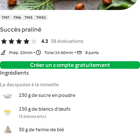
TM7
TM6
TM5
TM31
Succès praliné
4.2
58 évaluations
Prép. 10min
Total 1h 40min
8 parts
Créer un compte gratuitement
Ingrédients
La dacquoise à la noisette
230 g de sucre en poudre
150 g de blancs d'œufs
(5 blancs env.)
30 g de farine de blé