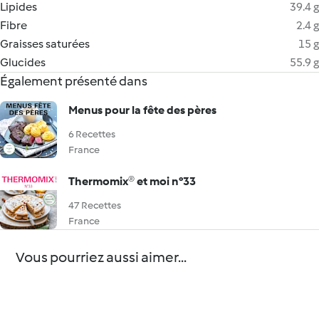
Lipides
39.4 g
Fibre
2.4 g
Graisses saturées
15 g
Glucides
55.9 g
Également présenté dans
Menus pour la fête des pères
6 Recettes
France
Thermomix® et moi n°33
47 Recettes
France
Vous pourriez aussi aimer...