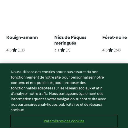
Kouign-amann
Nids de Pâques
Fôret-noire
meringués
4.5
(11)
3.1
(7)
4.5
(24)
Nous utilisons des cookies pour nous assurer du bon
fonctionnement de notre site, pour personnaliser notre
© Copyright 2026
contenu et nos publicités, pour proposer des
fonctionnalités adaptées sur les réseaux sociaux et afin
Conditions d'utilisation
d’analyser notre trafic. Nous partageons également des
Politique de confidentialité
informations quant à votre navigation sur notre site avec
Non-responsabilité
nos partenaires analytiques, publicitaires et de réseaux
sociaux.
Mentions légales
Cookies
Paramètres des cookies
Contenu du rapport