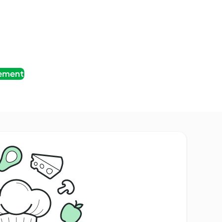
tement