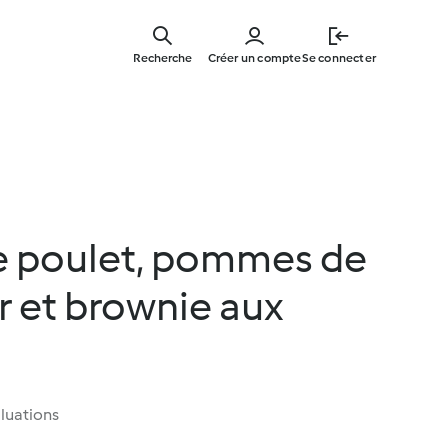
Skip
to
Recherche
Créer un compte
Se connecter
main
content
de poulet, pommes de
r et brownie aux
luations