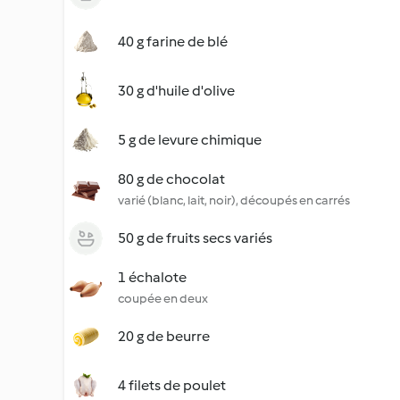
40 g farine de blé
30 g d'huile d'olive
5 g de levure chimique
80 g de chocolat
varié (blanc, lait, noir), découpés en carrés
50 g de fruits secs variés
1 échalote
coupée en deux
20 g de beurre
4 filets de poulet