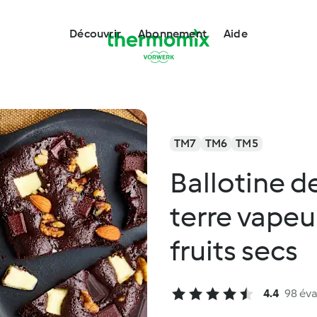
Découvrir
Abonnement
Aide
TM7
TM6
TM5
Ballotine 
terre vapeu
fruits secs
4.4
98 éva