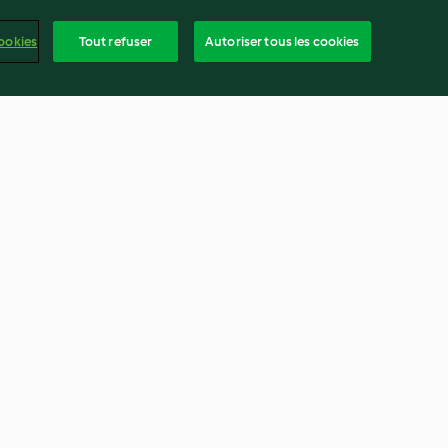
ookies
Tout refuser
Autoriser tous les cookies
 châtaignes,
Tartinable de poulet au curry
s de terre et
breton
4.0
(30)
frança
ntenu du rapport
Résilier le contrat