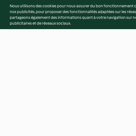
Nous utilisons des cookies pour nous assurer du bon fonctionnement de
nos publicités, pour proposer des fonctionnalités adaptées sur les résea
partageons également des informations quant à votre navigation sur not
publicitaires et de réseaux sociaux.
Punch de Noël sans alcool
Gambas rolls
4.6
(41)
3.8
(4)
© Copyright 2026
Conditions d'utilisation
Politique de confidentiali