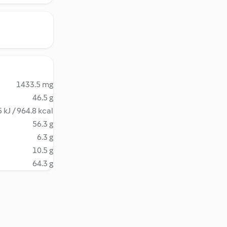
1433.5 mg
46.5 g
 kJ / 964.8 kcal
56.3 g
6.3 g
10.5 g
64.3 g