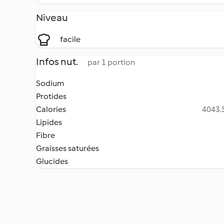
Niveau
facile
Infos nut.
par 1 portion
Sodium
Protides
Calories
4043.5
Lipides
Fibre
Graisses saturées
Glucides