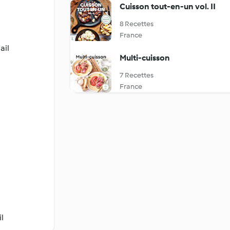
Cuisson tout-en-un vol. II
8 Recettes
France
ail
Multi-cuisson
7 Recettes
France
il