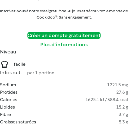
Inscrivez-vous à notre essai gratuit de 30 jours et découvrez le monde de
Cookidoo®. Sans engagement.
Créer un compte gratuitement
Plus d’informations
Niveau
facile
Infos nut.
par 1 portion
Sodium
1221.5 mg
Protides
27.6 g
Calories
1625.1 kJ / 388.4 kcal
Lipides
15.2 g
Fibre
3.7 g
Graisses saturées
5.3 g