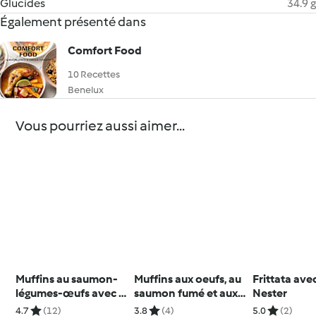
Glucides
34.9 g
Également présenté dans
Comfort Food
10 Recettes
Benelux
Vous pourriez aussi aimer...
Muffins au saumon-
Muffins aux oeufs, au
Frittata avec
légumes-œufs avec le
saumon fumé et aux
Nester
Nester
légumes
4.7
(12)
3.8
(4)
5.0
(2)