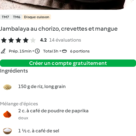
TM7
TM6
Disque cuisson
Jambalaya au chorizo, crevettes et mangue
4.2
14 évaluations
Prép. 15min
Total 3h
6 portions
Créer un compte gratuitement
Ingrédients
150 g de riz, long grain
Mélange d'épices
2 c. à café de poudre de paprika
doux
1 ½ c. à café de sel