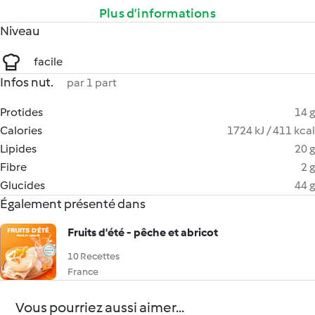
Plus d’informations
Niveau
facile
Infos nut.
par 1 part
Protides
14 g
Calories
1724 kJ / 411 kcal
Lipides
20 g
Fibre
2 g
Glucides
44 g
Également présenté dans
Fruits d'été - pêche et abricot
10 Recettes
France
Vous pourriez aussi aimer...