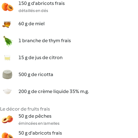
150 g d'abricots frais
détaillés en dés
60 g de miel
1 branche de thym frais
15 g de jus de citron
500 g de ricotta
200 g de crème liquide 35% m.g.
Le décor de fruits frais
50 g de pêches
émincées en lamelles
50 g d'abricots frais