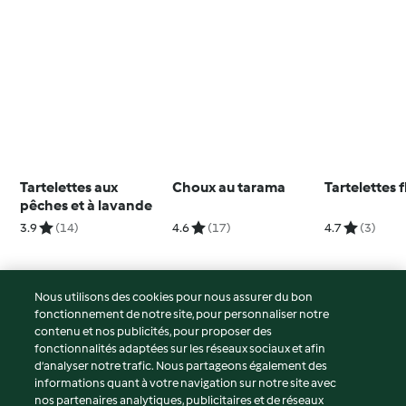
Tartelettes aux
Choux au tarama
Tartelettes f
pêches et à lavande
3.9
(14)
4.6
(17)
4.7
(3)
Nous utilisons des cookies pour nous assurer du bon
fonctionnement de notre site, pour personnaliser notre
© Copyright 2026
contenu et nos publicités, pour proposer des
fonctionnalités adaptées sur les réseaux sociaux et afin
Conditions d'utilisation
d’analyser notre trafic. Nous partageons également des
Politique de confidentialité
informations quant à votre navigation sur notre site avec
Non-responsabilité
nos partenaires analytiques, publicitaires et de réseaux