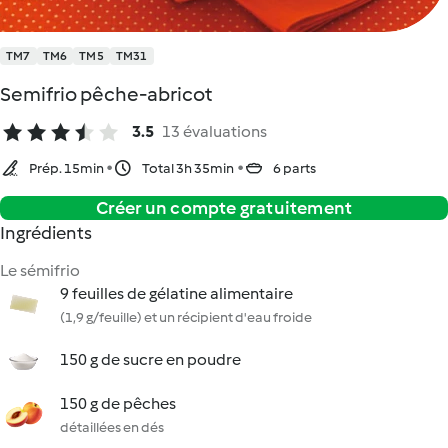
TM7
TM6
TM5
TM31
Semifrio pêche-abricot
3.5
13 évaluations
Prép. 15min
Total 3h 35min
6 parts
Créer un compte gratuitement
Ingrédients
Le sémifrio
9 feuilles de gélatine alimentaire
(1,9 g/feuille) et un récipient d'eau froide
150 g de sucre en poudre
150 g de pêches
détaillées en dés