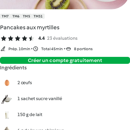
TM7
TM6
TM5
TM31
Pancakes aux myrtilles
4.4
23 évaluations
Prép. 10min
Total 45min
8 portions
Créer un compte gratuitement
Ingrédients
2 œufs
1 sachet sucre vanillé
150 g de lait