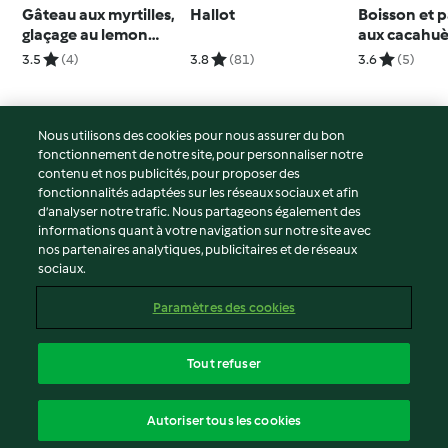
Gâteau aux myrtilles,
Hallot
Boisson et 
glaçage au lemon
aux cacahuè
curd
3.5
(4)
3.8
(81)
3.6
(5)
Nous utilisons des cookies pour nous assurer du bon
fonctionnement de notre site, pour personnaliser notre
© Copyright 2026
contenu et nos publicités, pour proposer des
fonctionnalités adaptées sur les réseaux sociaux et afin
Conditions d'utilisation
d’analyser notre trafic. Nous partageons également des
Politique de confidentialité
informations quant à votre navigation sur notre site avec
Non-responsabilité
nos partenaires analytiques, publicitaires et de réseaux
sociaux.
Mentions légales
Cookies
Paramètres des cookies
Contenu du rapport
Résilier le contrat
Tout refuser
Déclaration d'accessibilité
français
Autoriser tous les cookies