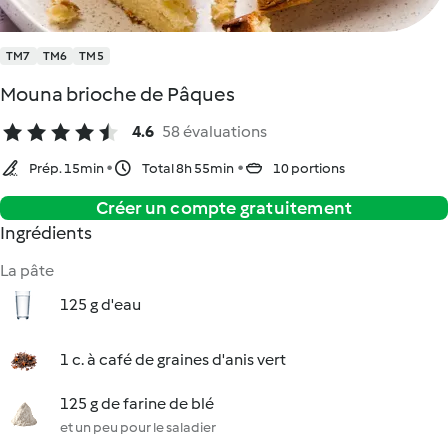
TM7
TM6
TM5
Mouna brioche de Pâques
4.6
58 évaluations
Prép. 15min
Total 8h 55min
10 portions
Créer un compte gratuitement
Ingrédients
La pâte
125 g d'eau
1 c. à café de graines d'anis vert
125 g de farine de blé
et un peu pour le saladier