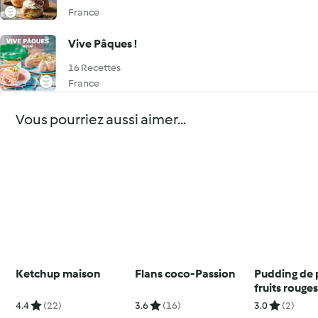
France
Vive Pâques !
16 Recettes
France
Vous pourriez aussi aimer...
Ketchup maison
Flans coco-Passion
Pudding de 
fruits rouge
4.4
(22)
3.6
(16)
3.0
(2)