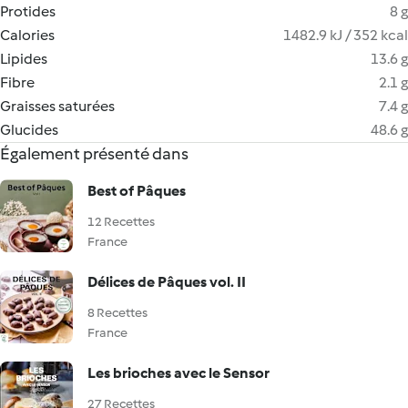
Protides
8 g
Calories
1482.9 kJ / 352 kcal
Lipides
13.6 g
Fibre
2.1 g
Graisses saturées
7.4 g
Glucides
48.6 g
Également présenté dans
Best of Pâques
12 Recettes
France
Délices de Pâques vol. II
8 Recettes
France
Les brioches avec le Sensor
27 Recettes