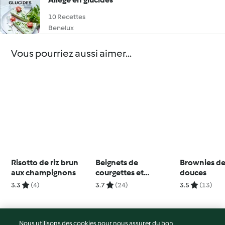
10 Recettes
Benelux
Vous pourriez aussi aimer...
Risotto de riz brun
Beignets de
Brownies de
aux champignons
courgettes et
douces
crevettes au yaourt
3.3
(4)
3.7
(24)
3.5
(13)
Nous utilisons des cookies pour nous assurer du bon