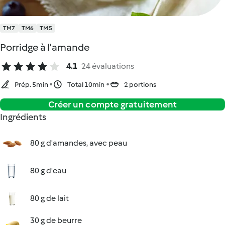
TM7
TM6
TM5
Porridge à l'amande
4.1
24 évaluations
Prép. 5min
Total 10min
2 portions
Créer un compte gratuitement
Ingrédients
80 g d'amandes, avec peau
80 g d'eau
80 g de lait
30 g de beurre