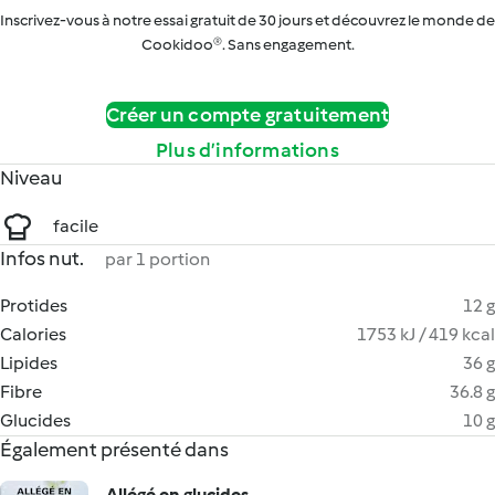
Inscrivez-vous à notre essai gratuit de 30 jours et découvrez le monde de
Cookidoo®. Sans engagement.
Créer un compte gratuitement
Plus d’informations
Niveau
facile
Infos nut.
par 1 portion
Protides
12 g
Calories
1753 kJ / 419 kcal
Lipides
36 g
Fibre
36.8 g
Glucides
10 g
Également présenté dans
Allégé en glucides