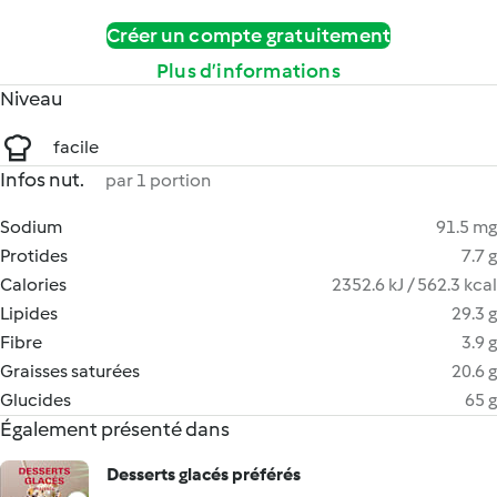
Créer un compte gratuitement
Plus d’informations
Niveau
facile
Infos nut.
par 1 portion
Sodium
91.5 mg
Protides
7.7 g
Calories
2352.6 kJ / 562.3 kcal
Lipides
29.3 g
Fibre
3.9 g
Graisses saturées
20.6 g
Glucides
65 g
Également présenté dans
Desserts glacés préférés