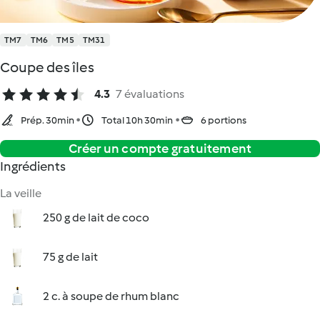
TM7
TM6
TM5
TM31
Coupe des îles
4.3
7 évaluations
Prép. 30min
Total 10h 30min
6 portions
Créer un compte gratuitement
Ingrédients
La veille
250 g de lait de coco
75 g de lait
2 c. à soupe de rhum blanc