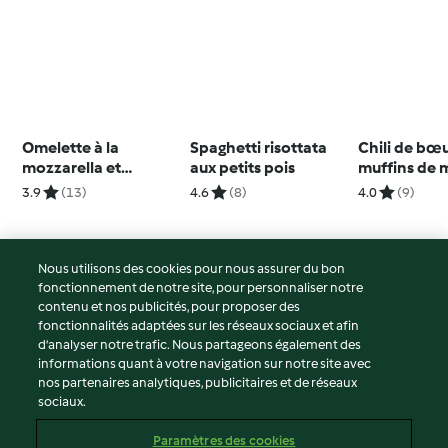
Omelette à la
Spaghetti risottata
Chili de bœu
mozzarella et
aux petits pois
muffins de 
carpaccio de tomates
3.9
(13)
4.6
(8)
4.0
(9)
Nous utilisons des cookies pour nous assurer du bon
fonctionnement de notre site, pour personnaliser notre
© Copyright 2026
contenu et nos publicités, pour proposer des
fonctionnalités adaptées sur les réseaux sociaux et afin
Conditions d'utilisation
d’analyser notre trafic. Nous partageons également des
Politique de confidentialité
informations quant à votre navigation sur notre site avec
Non-responsabilité
nos partenaires analytiques, publicitaires et de réseaux
sociaux.
Mentions légales
Cookies
Paramètres des cookies