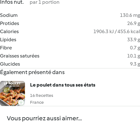
Infos nut.
par 1 portion
Sodium
130.6 mg
Protides
26.9 g
Calories
1906.3 kJ / 455.6 kcal
Lipides
33.9 g
Fibre
0.7 g
Graisses saturées
10.1 g
Glucides
9.3 g
Également présenté dans
Le poulet dans tous ses états
16 Recettes
France
Vous pourriez aussi aimer...