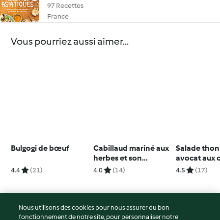
97 Recettes
France
Vous pourriez aussi aimer...
Bulgogi de bœuf
Cabillaud mariné aux
Salade thon
herbes et son
avocat aux 
bouillon
fermentés
4.4
(21)
4.0
(14)
4.5
(17)
Nous utilisons des cookies pour nous assurer du bon
fonctionnement de notre site, pour personnaliser notre
© Copyright 2026