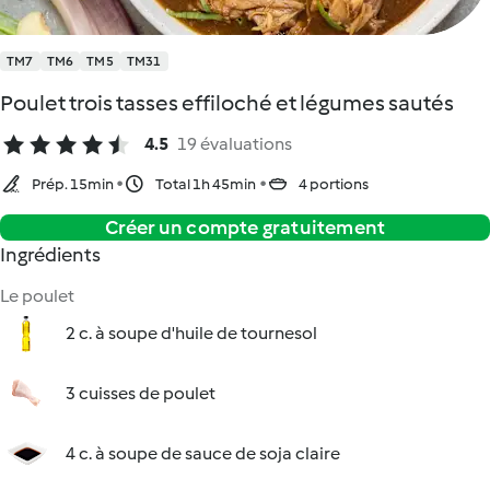
TM7
TM6
TM5
TM31
Poulet trois tasses effiloché et légumes sautés
4.5
19 évaluations
Prép. 15min
Total 1h 45min
4 portions
Créer un compte gratuitement
Ingrédients
Le poulet
2 c. à soupe d'huile de tournesol
3 cuisses de poulet
4 c. à soupe de sauce de soja claire