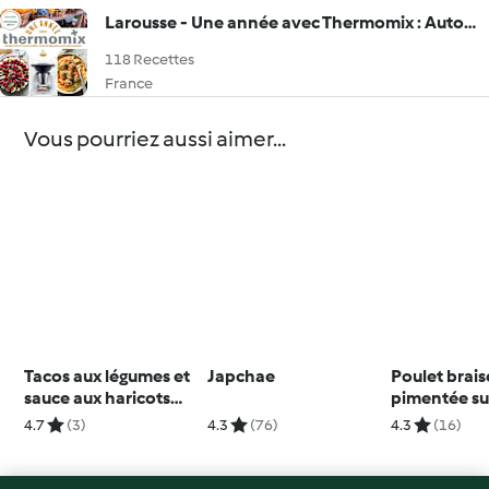
Larousse - Une année avec Thermomix : Automne - Été - Printemps - Hiver
118 Recettes
France
Vous pourriez aussi aimer...
Tacos aux légumes et
Japchae
Poulet brais
sauce aux haricots
pimentée suc
rouges
4.7
(3)
4.3
(76)
4.3
(16)