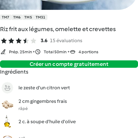
TM7
TM6
TM5
TM31
Riz frit aux légumes, omelette et crevettes
3.6
15 évaluations
Prép. 25min
Total 50min
4 portions
Créer un compte gratuitement
Ingrédients
le zeste d'un citron vert
2 cm gingembres frais
râpé
2 c. à soupe d'huile d'olive