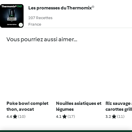
Les promesses du Thermomix®
207 Recettes
France
Vous pourriez aussi aimer...
Poke bowl complet
Nouilles asiatiques et
Riz sauvage
thon, avocat
légumes
carottes gril
pesto à la p
4.4
(10)
4.1
(17)
3.2
(11)