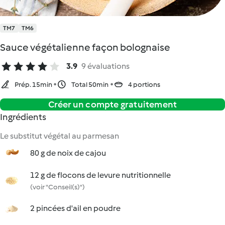
TM7
TM6
Sauce végétalienne façon bolognaise
3.9
9 évaluations
Prép. 15min
Total 50min
4 portions
Créer un compte gratuitement
Ingrédients
Le substitut végétal au parmesan
80 g de noix de cajou
12 g de flocons de levure nutritionnelle
(voir "Conseil(s)")
2 pincées d'ail en poudre