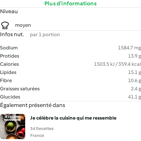
Plus d’informations
Niveau
moyen
Infos nut.
par 1 portion
Sodium
1584.7 mg
Protides
13.9 g
Calories
1503.5 kJ / 359.4 kcal
Lipides
15.1 g
Fibre
10.6 g
Graisses saturées
2.4 g
Glucides
41.1 g
Également présenté dans
Je célèbre la cuisine qui me ressemble
34 Recettes
France