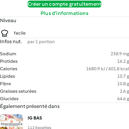
Créer un compte gratuitement
Plus d’informations
Niveau
facile
Infos nut.
par 1 portion
Sodium
238.9 mg
Protides
16.2 g
Calories
1680.9 kJ / 401.8 kcal
Lipides
10.7 g
Fibre
10.8 g
Graisses saturées
2.6 g
Glucides
64.6 g
Également présenté dans
IG BAS
112 Recettes