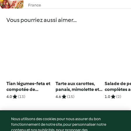
France
Vous pourriez aussi aimer...
Tian légumes-feta et
Tarte aux carottes,
Salade de 
compotée de
panais, mimolette et
complètes 
poivrons avec le
lard fumé
légumes et 
4.0
(13)
4.6
(15)
1.0
(2)
Découpe-minute
persil-noise
Nous utilisons des cookies pour nous assurer du bon
fonctionnement de notre site, pour personnaliser notre
© Copyright 2026
contenu et nos publicités, pour proposer des