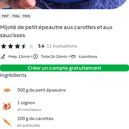
TM7
TM6
TM5
Mijoté de petit épeautre aux carottes et aux
saucisses
3.6
11 évaluations
Prép. 15min
Total 2h 25min
4 portions
Créer un compte gratuitement
Ingrédients
300 g de petit épeautre
1 oignon
en morceaux
200 g de carottes
en petits dés