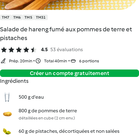
TM7
TM6
TM5
TM31
Salade de hareng fumé aux pommes de terre et
pistaches
4.5
53 évaluations
Prép. 20min
Total 40min
6 portions
Créer un compte gratuitement
Ingrédients
500 g d'eau
800 g de pommes de terre
détaillées en cube (2 cm env.)
60 g de pistaches, décortiquées et non salées