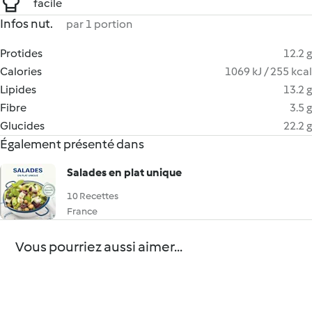
facile
Infos nut.
par 1 portion
Protides
12.2 g
Calories
1069 kJ / 255 kcal
Lipides
13.2 g
Fibre
3.5 g
Glucides
22.2 g
Également présenté dans
Salades en plat unique
10 Recettes
France
Vous pourriez aussi aimer...