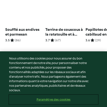
Soufflé aux endives
Terrine de couscous à
Papillotes d
et parmesan
la ratatouille et à
cabillaud en
l'estragon
chou
3.5
(86)
3.7
(67)
3.6
(29)
Nous utilisons des cookies pour nous assurer du bon
fonctionnement de notre site, pour personnaliser notre
© Copyright 2026
contenu et nos publicités, pour proposer des
fonctionnalités adaptées sur les réseaux sociaux et afin
Conditions d'utilisation
d’analyser notre trafic. Nous partageons également des
Politique de confidentialité
informations quant à votre navigation sur notre site avec
Non-responsabilité
nos partenaires analytiques, publicitaires et de réseaux
sociaux.
Mentions légales
Cookies
Paramètres des cookies
Contenu du rapport