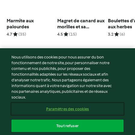
Marmite aux
Magret de canard aux
Boulettes d
palourdes
morilles et sa
aux herbes
garniture aux fruits
4.7
(35)
4.5
(15)
3.2
(6)
secs
Nous utilisons des cookies pour nous assurer du bon
fonctionnement de notre site, pour personnaliser notre
© Copyright 2026
contenu et nos publicités, pour proposer des
fonctionnalités adaptées sur les réseaux sociaux et afin
Conditions d'utilisation
d’analyser notre trafic. Nous partageons également des
Politique de confidentialité
informations quant à votre navigation sur notre site avec
Non-responsabilité
nos partenaires analytiques, publicitaires et de réseaux
sociaux.
Mentions légales
Cookies
Paramètres des cookies
Contenu du rapport
Résilier le contrat
Tout refuser
Déclaration d'accessibilité