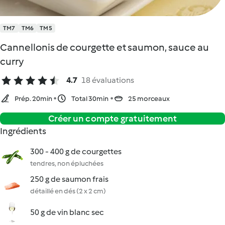
TM7
TM6
TM5
Cannellonis de courgette et saumon, sauce au
curry
4.7
18 évaluations
Prép. 20min
Total 30min
25 morceaux
Créer un compte gratuitement
Ingrédients
300 - 400 g de courgettes
tendres, non épluchées
250 g de saumon frais
détaillé en dés (2 x 2 cm)
50 g de vin blanc sec