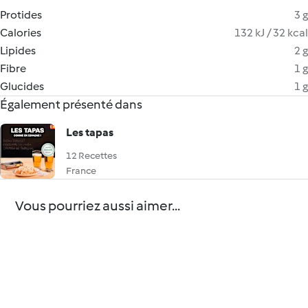
Protides
3 g
Calories
132 kJ / 32 kcal
Lipides
2 g
Fibre
1 g
Glucides
1 g
Également présenté dans
Les tapas
12 Recettes
France
Vous pourriez aussi aimer...