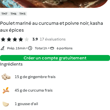
TM7
TM6
TM5
Poulet mariné au curcuma et poivre noir, kasha
aux épices
3.9
17 évaluations
Prép. 15min
Total 1h
6 portions
Créer un compte gratuitement
Ingrédients
15 g de gingembre frais
45 g de curcuma frais
1 gousse d'ail