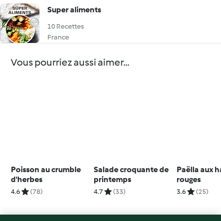
Super aliments
10 Recettes
France
Vous pourriez aussi aimer...
Poisson au crumble
Salade croquante de
Paëlla aux h
d'herbes
printemps
rouges
4.6
(78)
4.7
(33)
3.6
(25)