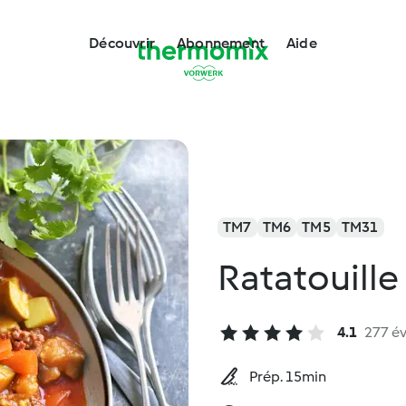
Découvrir
Abonnement
Aide
TM7
TM6
TM5
TM31
Ratatouill
4.1
277 év
Prép. 15min