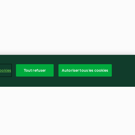
ookies
Tout refuser
Autoriser tous les cookies
et aux
Gratin de pomme de terre au
camembert et champignons