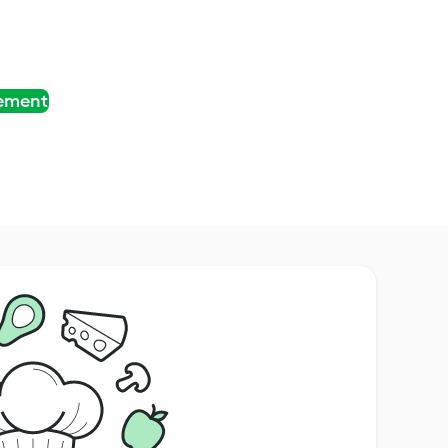
tement