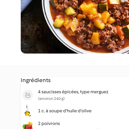
Ingrédients
4 saucisses épicées, type merguez
(environ 240 g)
1 c. à soupe d'huile d'olive
2 poivrons