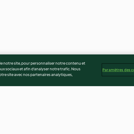
 notre site, pour personnaliser notre contenu et
ux sociaux et afin d’analyser notre trafic. Nous
Paramètres des c
re site avec nos partenaires analytiques,
es et aux
Emincé de dinde, châtaignes et
Crumble de poul
champignons
poireaux