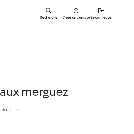
Skip
to
Recherche
Créer un compte
Se connecter
main
content
e aux merguez
aluations