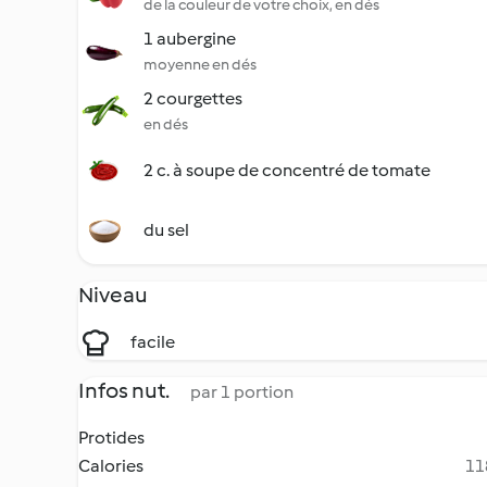
de la couleur de votre choix, en dés
1 aubergine
moyenne en dés
2 courgettes
en dés
2 c. à soupe de concentré de tomate
du sel
Niveau
facile
Infos nut.
par 1 portion
Protides
Calories
11