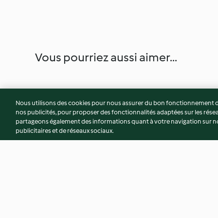
Vous pourriez aussi aimer...
Nous utilisons des cookies pour nous assurer du bon fonctionnement de
nos publicités, pour proposer des fonctionnalités adaptées sur les résea
partageons également des informations quant à votre navigation sur not
publicitaires et de réseaux sociaux.
Filet mignon de porc au confit
Risotto aux sauciss
d'oignons
petits pois