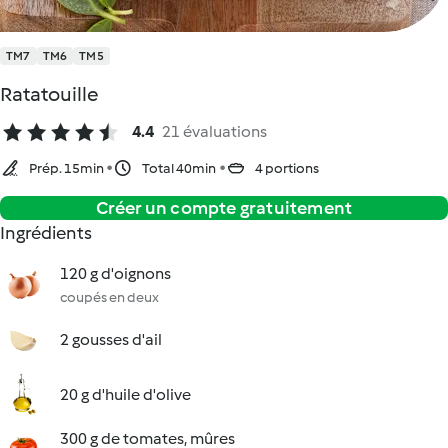
TM7
TM6
TM5
Ratatouille
4.4
21 évaluations
Prép. 15min
Total 40min
4 portions
Créer un compte gratuitement
Ingrédients
120 g d'oignons
coupés en deux
2 gousses d'ail
20 g d'huile d'olive
300 g de tomates, mûres