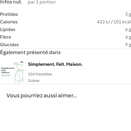
Infos nut.
par 1 portion
Protides
3 g
Calories
422 kJ / 101 kcal
Lipides
6 g
Fibre
4 g
Glucides
9 g
Également présenté dans
Simplement. Fait. Maison.
204 Recettes
Suisse
Vous pourriez aussi aimer...