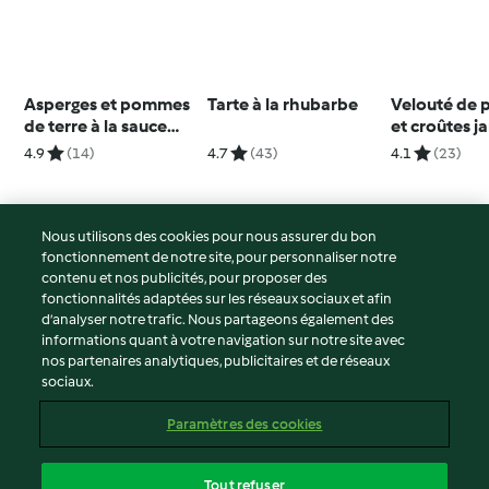
Asperges et pommes
Tarte à la rhubarbe
Velouté de 
de terre à la sauce
et croûtes 
hollandaise au
fromage
4.9
(14)
4.7
(43)
4.1
(23)
yogourt
Nous utilisons des cookies pour nous assurer du bon
fonctionnement de notre site, pour personnaliser notre
© Copyright 2026
contenu et nos publicités, pour proposer des
fonctionnalités adaptées sur les réseaux sociaux et afin
Conditions d'utilisation
d’analyser notre trafic. Nous partageons également des
Politique de confidentialité
informations quant à votre navigation sur notre site avec
Non-responsabilité
nos partenaires analytiques, publicitaires et de réseaux
sociaux.
Mentions légales
Cookies
Paramètres des cookies
Contenu du rapport
Résilier le contrat
Tout refuser