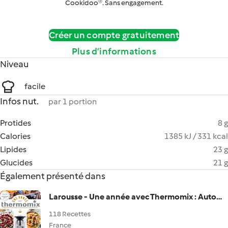
Cookidoo®. Sans engagement.
Créer un compte gratuitement
Plus d’informations
Niveau
facile
Infos nut.
par 1 portion
Protides
8 g
Calories
1385 kJ / 331 kcal
Lipides
23 g
Glucides
21 g
Également présenté dans
Larousse - Une année avec Thermomix : Automne - Été - Printemps - Hiver
118 Recettes
France