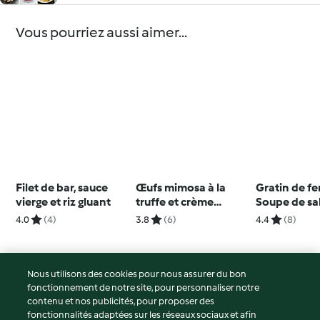
Vous pourriez aussi aimer...
Filet de bar, sauce
Œufs mimosa à la
Gratin de fe
vierge et riz gluant
truffe et crème
Soupe de sa
d'asperge
verte et cro
4.0
(4)
3.8
(6)
4.4
(8)
Nous utilisons des cookies pour nous assurer du bon
fonctionnement de notre site, pour personnaliser notre
© Copyright 2026
contenu et nos publicités, pour proposer des
fonctionnalités adaptées sur les réseaux sociaux et afin
Conditions d'utilisation