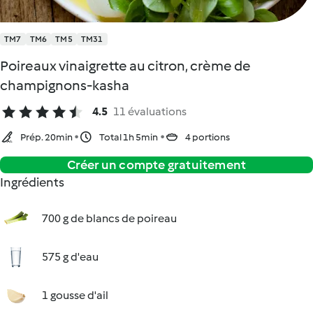
TM7
TM6
TM5
TM31
Poireaux vinaigrette au citron, crème de
champignons-kasha
4.5
11 évaluations
Prép. 20min
Total 1h 5min
4 portions
Créer un compte gratuitement
Ingrédients
700 g de blancs de poireau
575 g d'eau
1 gousse d'ail