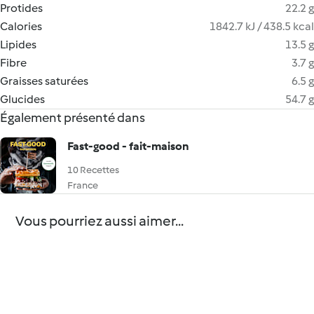
Protides
22.2 g
Calories
1842.7 kJ / 438.5 kcal
Lipides
13.5 g
Fibre
3.7 g
Graisses saturées
6.5 g
Glucides
54.7 g
Également présenté dans
Fast-good - fait-maison
10 Recettes
France
Vous pourriez aussi aimer...