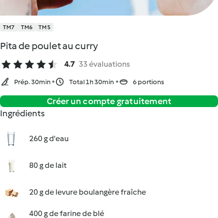
TM7
TM6
TM5
Pita de poulet au curry
4.7
33 évaluations
Prép. 30min
Total 1h 30min
6 portions
Créer un compte gratuitement
Ingrédients
260 g d'eau
80 g de lait
20 g de levure boulangère fraîche
400 g de farine de blé