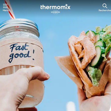
Skip
Menu
Recherche
to
main
content