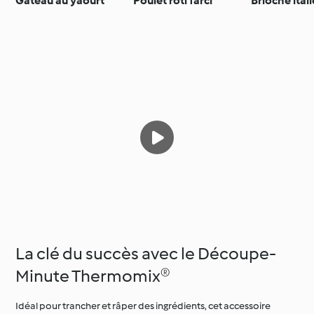
Gâteau au yaourt
Poulet rôti farci
Brioche ital
La clé du succès avec le Découpe-
Minute Thermomix®
Idéal pour trancher et râper des ingrédients, cet accessoire