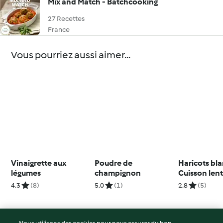
Mix and Match - Batchcooking
27 Recettes
France
Vous pourriez aussi aimer...
Vinaigrette aux
Poudre de
Haricots bl
légumes
champignon
Cuisson len
4.3
(8)
5.0
(1)
2.8
(5)