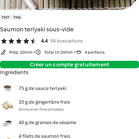
TM7
TM6
Saumon teriyaki sous-vide
4.4
94 évaluations
Prép. 20min
Total 1h 20min
4 portions
Créer un compte gratuitement
Ingrédients
75 g de sauce teriyaki
20 g de gingembre frais
émincé en fine lamelles
40 g de graines de sésame
4 filets de saumon frais