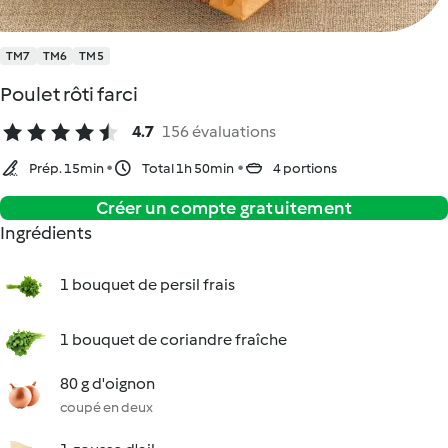
TM7
TM6
TM5
Poulet rôti farci
4.7
156 évaluations
Prép. 15min
Total 1h 50min
4 portions
Créer un compte gratuitement
Ingrédients
1 bouquet de persil frais
1 bouquet de coriandre fraîche
80 g d'oignon
coupé en deux