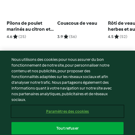
Pilons de poulet
Couscous de veau
Rôti de veau
marinés au citron et
herbes et a
aux herbes
champigno
4.6
(25)
3.9
(56)
4.5
(52)
Nous utilisons des cookies pour nous assurer du bon
fonctionnement de notre site, pour personnaliser notre
© Copyright 2026
contenu et nos publicités, pour proposer des
fonctionnalités adaptées sur les réseaux sociaux et afin
Conditions d'utilisation
d’analyser notre trafic. Nous partageons également des
Politique de confidentialité
informations quant à votre navigation sur notre site avec
Non-responsabilité
nos partenaires analytiques, publicitaires et de réseaux
sociaux.
Mentions légales
Cookies
Paramètres des cookies
Contenu du rapport
Résilier le contrat
Tout refuser
Déclaration d'accessibilité