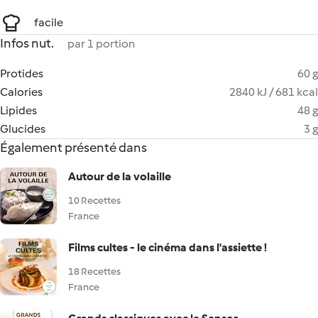
facile
Infos nut.
par 1 portion
Protides
60 g
Calories
2840 kJ / 681 kcal
Lipides
48 g
Glucides
3 g
Également présenté dans
Autour de la volaille
10 Recettes
France
Films cultes - le cinéma dans l'assiette !
18 Recettes
France