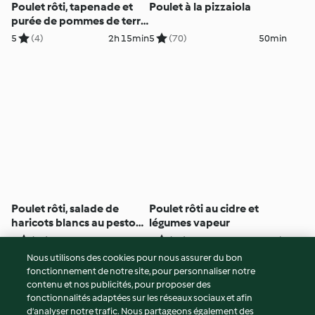
Poulet rôti, tapenade et
Poulet à la pizzaiola
purée de pommes de terre
aux oignons caramélisés
5
(4)
2h 15min
5
(70)
50min
Poulet rôti, salade de
Poulet rôti au cidre et
haricots blancs au pesto
légumes vapeur
de roquette
5
(21)
45h
5
(46)
1h 45min
Nous utilisons des cookies pour nous assurer du bon
fonctionnement de notre site, pour personnaliser notre
© Copyright 2026
contenu et nos publicités, pour proposer des
fonctionnalités adaptées sur les réseaux sociaux et afin
Conditions d'utilisation
d’analyser notre trafic. Nous partageons également des