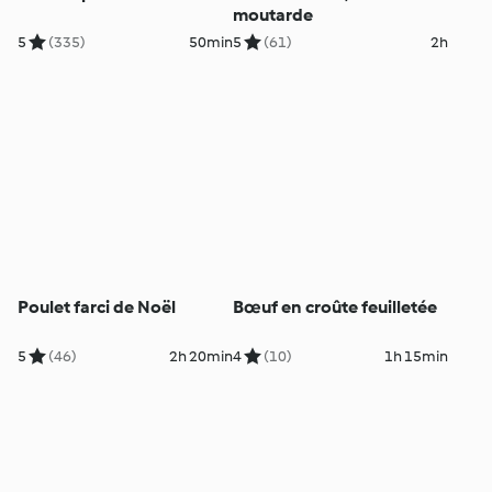
moutarde
5
(335)
50min
5
(61)
2h
Poulet farci de Noël
Bœuf en croûte feuilletée
5
(46)
2h 20min
4
(10)
1h 15min