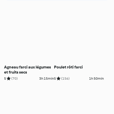
Agneau farci aux légumes
Poulet rôti farci
et fruits secs
5
(70)
3h 15min
5
(156)
1h 50min