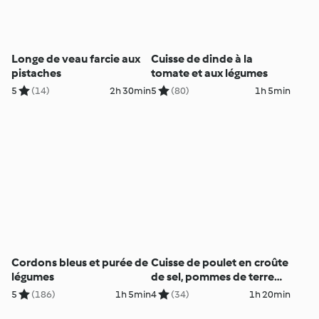
Longe de veau farcie aux
Cuisse de dinde à la
pistaches
tomate et aux légumes
5
(14)
2h 30min
5
(80)
1h 5min
Cordons bleus et purée de
Cuisse de poulet en croûte
légumes
de sel, pommes de terre
épicées
5
(186)
1h 5min
4
(34)
1h 20min