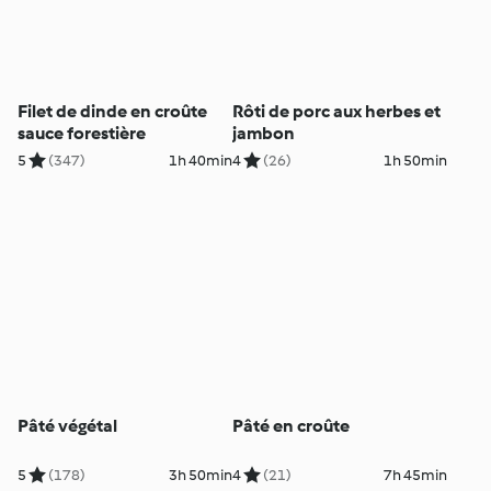
Filet de dinde en croûte
Rôti de porc aux herbes et
sauce forestière
jambon
5
(347)
1h 40min
4
(26)
1h 50min
Pâté végétal
Pâté en croûte
5
(178)
3h 50min
4
(21)
7h 45min