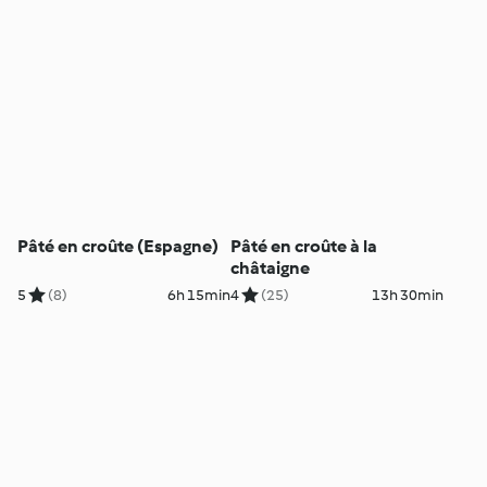
Pâté en croûte (Espagne)
Pâté en croûte à la
châtaigne
5
(8)
6h 15min
4
(25)
13h 30min