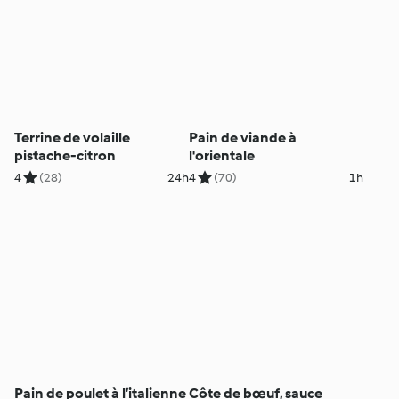
Terrine de volaille
Pain de viande à
pistache-citron
l'orientale
4
(28)
24h
4
(70)
1h
Pain de poulet à l’italienne
Côte de bœuf, sauce