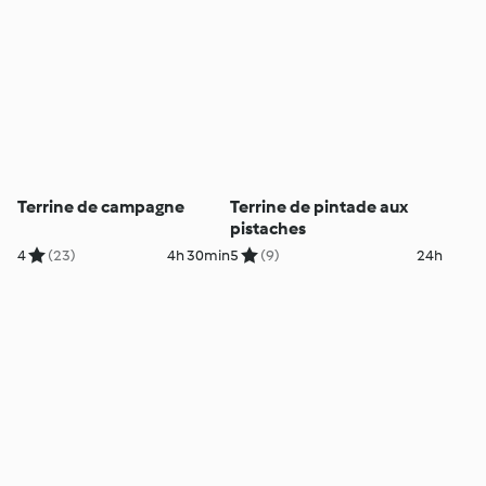
Terrine de campagne
Terrine de pintade aux
pistaches
4
(23)
4h 30min
5
(9)
24h