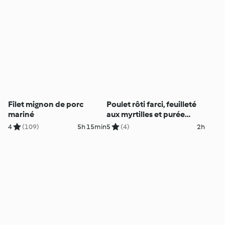
Filet mignon de porc
Poulet rôti farci, feuilleté
mariné
aux myrtilles et purée
truffée
4
(109)
5h 15min
5
(4)
2h