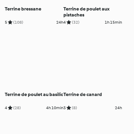
Terrine bressane
Terrine de poulet aux
pistaches
5
(108)
24h
4
(32)
1h 15min
Terrine de poulet au basilic
Terrine de canard
4
(28)
4h 10min
3
(8)
24h