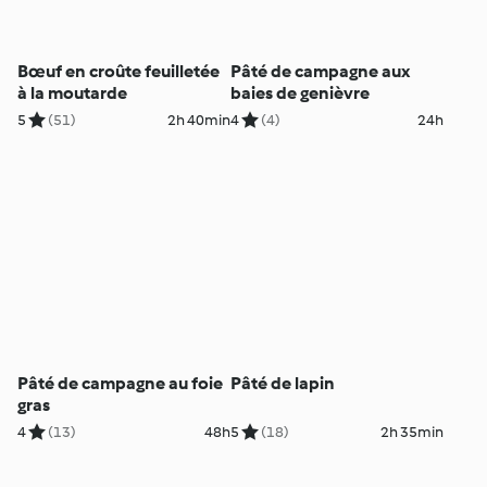
Bœuf en croûte feuilletée
Pâté de campagne aux
à la moutarde
baies de genièvre
5
(51)
2h 40min
4
(4)
24h
Pâté de campagne au foie
Pâté de lapin
gras
4
(13)
48h
5
(18)
2h 35min