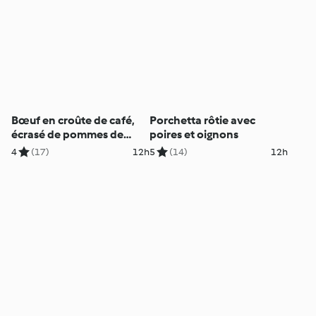
Bœuf en croûte de café,
Porchetta rôtie avec
écrasé de pommes de
poires et oignons
terre
4
(17)
12h
5
(14)
12h