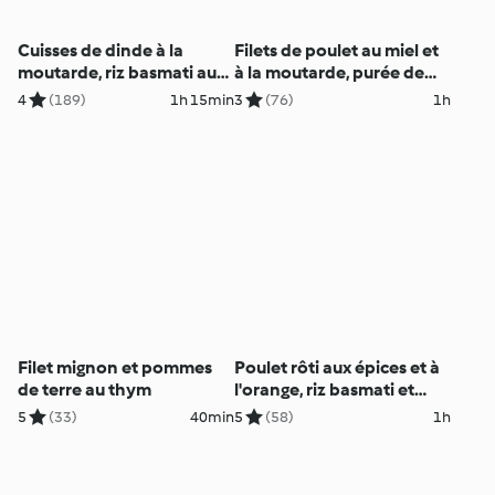
Cuisses de dinde à la
Filets de poulet au miel et
moutarde, riz basmati aux
à la moutarde, purée de
champignons
chou-fleur à l'ail
4
(189)
1h 15min
3
(76)
1h
Filet mignon et pommes
Poulet rôti aux épices et à
de terre au thym
l'orange, riz basmati et
raisins secs
5
(33)
40min
5
(58)
1h