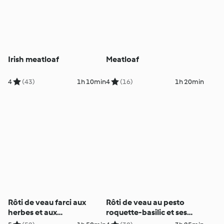
Irish meatloaf
Meatloaf
4
(43)
1h 10min
4
(16)
1h 20min
Rôti de veau farci aux
Rôti de veau au pesto
herbes et aux
roquette-basilic et ses
champignons
légumes du soleil