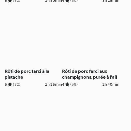
5
(52)
1h 50min
4
(30)
3h 25min
Rôti de porc farci à la
Rôti de porc farci aux
pistache
champignons, purée à l'ail
5
(52)
1h 25min
4
(38)
2h 40min