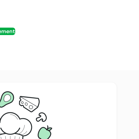
tement