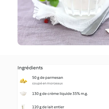
Ingrédients
50 g de parmesan
coupé en morceaux
130 g de crème liquide 35% m.g.
120 g de lait entier