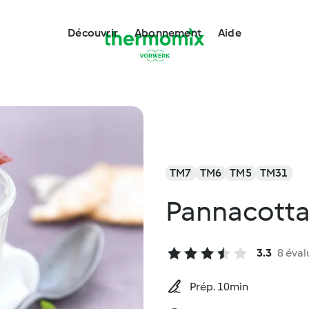
Découvrir
Abonnement
Aide
TM7
TM6
TM5
TM31
Pannacott
3.3
8 éval
Prép. 10min