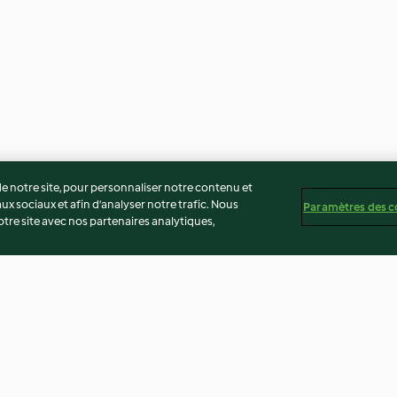
 notre site, pour personnaliser notre contenu et
ux sociaux et afin d’analyser notre trafic. Nous
Paramètres des c
re site avec nos partenaires analytiques,
 amandes et
Foie gras au café et aux
Verrines de pri
pruneaux
légumes et jamb