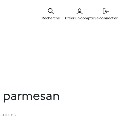
Skip
to
Recherche
Créer un compte
Se connecter
main
content
a parmesan
uations