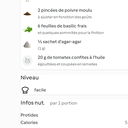
2 pincées de poivre moulu
à ajuster en fonction des goûts
6 feuilles de basilic frais
et quelques sommités pour la finition
½ sachet d'agar-agar
(1 g)
20 g de tomates confites à l'huile
égouttées et coupées en lamelles
Niveau
facile
Infos nut.
par 1 portion
Protides
Calories
5