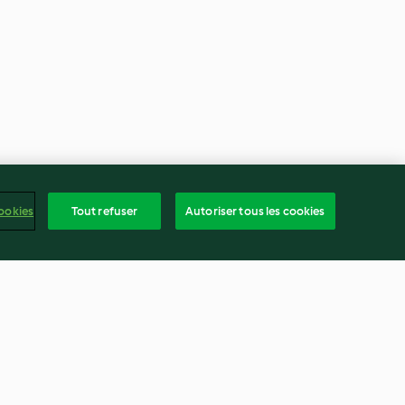
ookies
Tout refuser
Autoriser tous les cookies
ntemps aux
Riz au lait, abricots à l'estragon
on cru