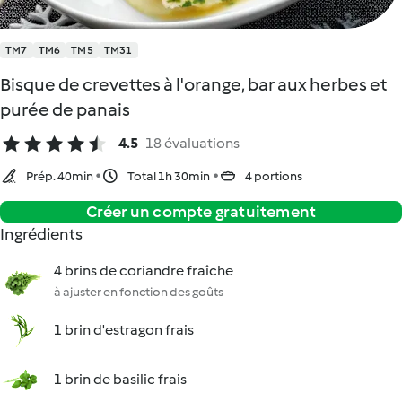
TM7
TM6
TM5
TM31
Bisque de crevettes à l'orange, bar aux herbes et
purée de panais
4.5
18 évaluations
Prép. 40min
Total 1h 30min
4 portions
Créer un compte gratuitement
Ingrédients
4 brins de coriandre fraîche
à ajuster en fonction des goûts
1 brin d'estragon frais
1 brin de basilic frais