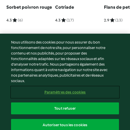
Sorbet poivron rouge
Cotriade
Flans de pet
4.3
(6)
4.3
(17)
2.9
(13)
Nous utilisons des cookies pour nous assurer du bon
fonctionnement de notre site, pour personnaliser notre
© Copyright 2026
contenu et nos publicités, pour proposer des
fonctionnalités adaptées sur les réseaux sociaux et afin
Conditions d'utilisation
d’analyser notre trafic. Nous partageons également des
Politique de confidentialité
informations quant à votre navigation sur notre site avec
Non-responsabilité
nos partenaires analytiques, publicitaires et de réseaux
sociaux.
Mentions légales
Cookies
Paramètres des cookies
Contenu du rapport
Résilier le contrat
Tout refuser
Déclaration d'accessibilité
français
Autoriser tous les cookies