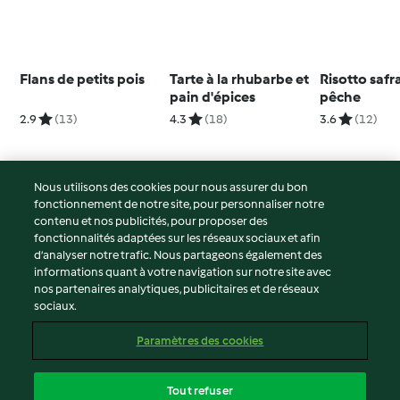
Flans de petits pois
Tarte à la rhubarbe et
Risotto safr
pain d'épices
pêche
2.9
(13)
4.3
(18)
3.6
(12)
Nous utilisons des cookies pour nous assurer du bon
fonctionnement de notre site, pour personnaliser notre
© Copyright 2026
contenu et nos publicités, pour proposer des
fonctionnalités adaptées sur les réseaux sociaux et afin
Conditions d'utilisation
d’analyser notre trafic. Nous partageons également des
Politique de confidentialité
informations quant à votre navigation sur notre site avec
Non-responsabilité
nos partenaires analytiques, publicitaires et de réseaux
sociaux.
Mentions légales
Cookies
Paramètres des cookies
Contenu du rapport
Résilier le contrat
Tout refuser