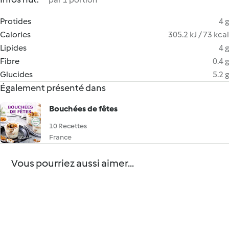
Protides
4 g
Calories
305.2 kJ / 73 kcal
Lipides
4 g
Fibre
0.4 g
Glucides
5.2 g
Également présenté dans
Bouchées de fêtes
10 Recettes
France
Vous pourriez aussi aimer...