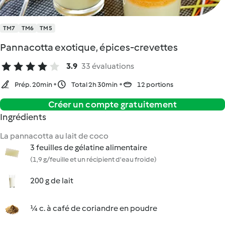
TM7
TM6
TM5
Pannacotta exotique, épices-crevettes
3.9
33 évaluations
Prép. 20min
Total 2h 30min
12 portions
Créer un compte gratuitement
Ingrédients
La pannacotta au lait de coco
3 feuilles de gélatine alimentaire
(1,9 g/feuille et un récipient d'eau froide)
200 g de lait
¼ c. à café de coriandre en poudre