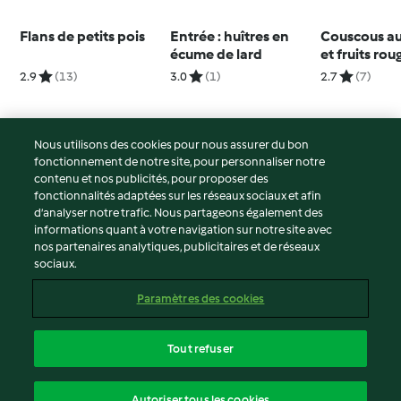
Flans de petits pois
Entrée : huîtres en
Couscous a
écume de lard
et fruits rou
2.9
(13)
3.0
(1)
2.7
(7)
Nous utilisons des cookies pour nous assurer du bon
fonctionnement de notre site, pour personnaliser notre
© Copyright 2026
contenu et nos publicités, pour proposer des
fonctionnalités adaptées sur les réseaux sociaux et afin
Conditions d'utilisation
d’analyser notre trafic. Nous partageons également des
Politique de confidentialité
informations quant à votre navigation sur notre site avec
Non-responsabilité
nos partenaires analytiques, publicitaires et de réseaux
sociaux.
Mentions légales
Cookies
Paramètres des cookies
Contenu du rapport
Résilier le contrat
Tout refuser
Déclaration d'accessibilité
français
Autoriser tous les cookies