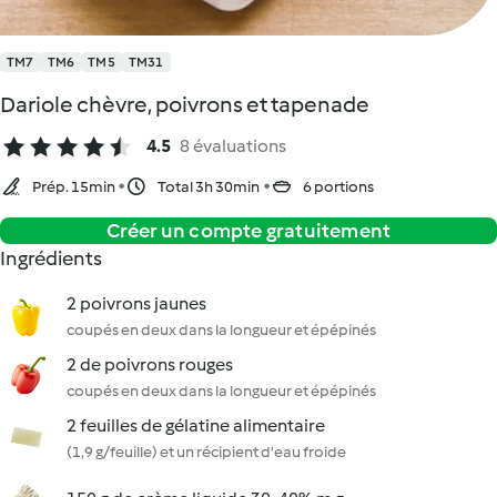
TM7
TM6
TM5
TM31
Dariole chèvre, poivrons et tapenade
4.5
8 évaluations
Prép. 15min
Total 3h 30min
6 portions
Créer un compte gratuitement
Ingrédients
2 poivrons jaunes
coupés en deux dans la longueur et épépinés
2 de poivrons rouges
coupés en deux dans la longueur et épépinés
2 feuilles de gélatine alimentaire
(1,9 g/feuille) et un récipient d'eau froide