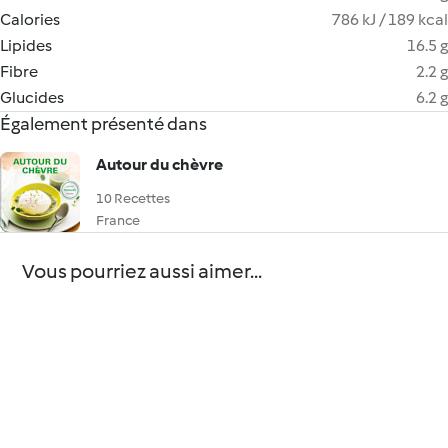
Calories
786 kJ / 189 kcal
Lipides
16.5 g
Fibre
2.2 g
Glucides
6.2 g
Également présenté dans
Autour du chèvre
10 Recettes
France
Vous pourriez aussi aimer...