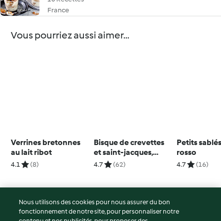
France
Vous pourriez aussi aimer...
Verrines bretonnes
Bisque de crevettes
Petits sablé
au lait ribot
et saint-jacques,
rosso
croûtons au beurre
4.1
(8)
4.7
(62)
4.7
(16)
safrané. Médaillons
de cabillaud sauce
Armoricaine.
Nous utilisons des cookies pour nous assurer du bon
fonctionnement de notre site, pour personnaliser notre
© Copyright 2026
contenu et nos publicités, pour proposer des