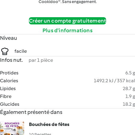
Cookidoo®. Sans engagement.
Créer un compte gratuitement
Plus d’informations
Niveau
facile
Infos nut.
par 1 pièce
Protides
6.5 g
Calories
1492.2 kJ / 357 kcal
Lipides
28.7 g
Fibre
1.9 g
Glucides
18.2 g
Également présenté dans
Bouchées de fêtes
10 Recettes