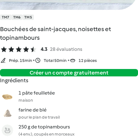
TM7
TM6
TM5
Bouchées de saint-jacques, noisettes et
topinambours
4.3
28 évaluations
Prép. 15min
Total 50min
12 pièces
Créer un compte gratuitement
Ingrédients
1 pâte feuilletée
maison
farine de blé
pour le plan de travail
250 g de topinambours
(4 env.), coupés en morceaux