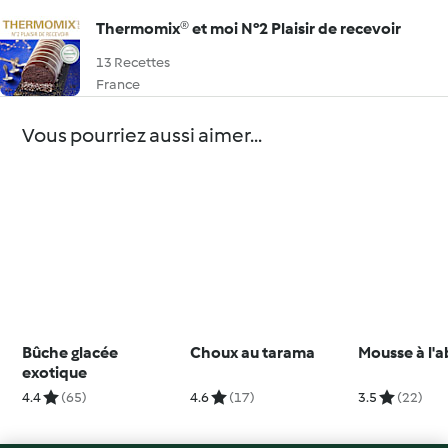
Thermomix® et moi N°2 Plaisir de recevoir
13 Recettes
France
Vous pourriez aussi aimer...
Bûche glacée
Choux au tarama
Mousse à l'a
exotique
4.4
(65)
4.6
(17)
3.5
(22)