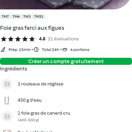
TM7
TM6
TM5
TM31
Foie gras farci aux figues
4.8
21 évaluations
Prép. 15min
Total 24h
6 portions
Créer un compte gratuitement
Ingrédients
2 rouleaux de réglisse
450 g d'eau
1 foie gras de canard cru
(400-500 g)