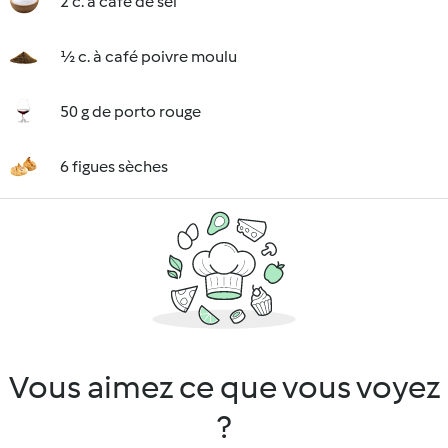
2 c. à café de sel
½ c. à café poivre moulu
50 g de porto rouge
6 figues sèches
Vous aimez ce que vous voyez
?