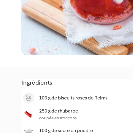
Ingrédients
100 g de biscuits roses de Reims
250 g de rhubarbe
coupée en tronçons
100 g de sucre en poudre