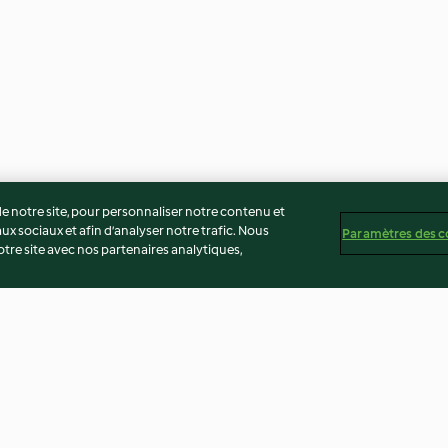
 notre site, pour personnaliser notre contenu et
ux sociaux et afin d’analyser notre trafic. Nous
Paramètres des c
re site avec nos partenaires analytiques,
Meringues à la pistache
Pains au maïs