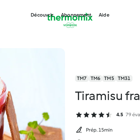
Découvrir
Abonnement
Aide
TM7
TM6
TM5
TM31
Tiramisu fr
4.5
79 éva
Prép. 15min