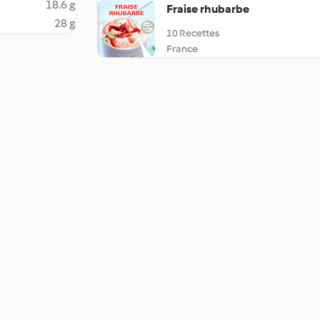
18.6 g
Fraise rhubarbe
28 g
10 Recettes
France