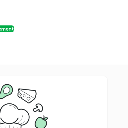
tement