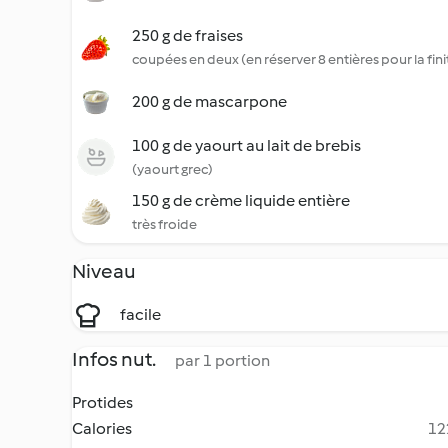
250 g de fraises
coupées en deux (en réserver 8 entières pour la fini
200 g de mascarpone
100 g de yaourt au lait de brebis
(yaourt grec)
150 g de crème liquide entière
très froide
Niveau
facile
Infos nut.
par 1 portion
Protides
Calories
12