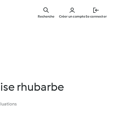
Skip
to
Recherche
Créer un compte
Se connecter
main
content
aise rhubarbe
luations