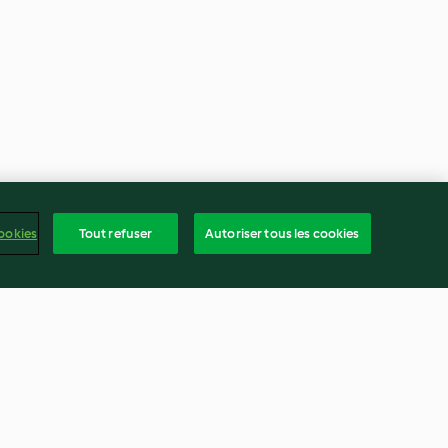
ookies
Tout refuser
Autoriser tous les cookies
Truffes au chocolat et au
caramel au beurre salé