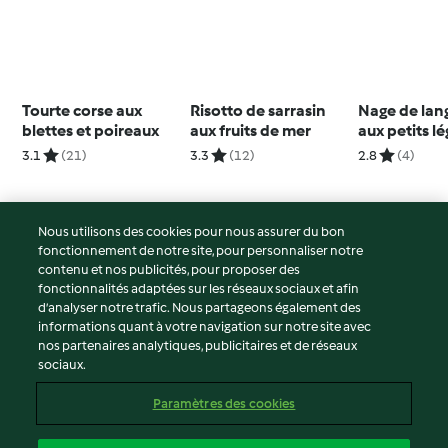
Tourte corse aux
Risotto de sarrasin
Nage de lan
blettes et poireaux
aux fruits de mer
aux petits l
safran
3.1
(21)
3.3
(12)
2.8
(4)
Nous utilisons des cookies pour nous assurer du bon
fonctionnement de notre site, pour personnaliser notre
© Copyright 2026
contenu et nos publicités, pour proposer des
fonctionnalités adaptées sur les réseaux sociaux et afin
Conditions d'utilisation
d’analyser notre trafic. Nous partageons également des
Politique de confidentialité
informations quant à votre navigation sur notre site avec
Non-responsabilité
nos partenaires analytiques, publicitaires et de réseaux
sociaux.
Mentions légales
Cookies
Paramètres des cookies
Contenu du rapport