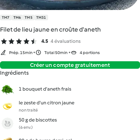
TM7
TM6
TM5
TM31
Filet de lieu jaune en croûte d'aneth
4.5
4 évaluations
Prép. 15min
Total 50min
4 portions
Créer un compte gratuitement
Ingrédients
1 bouquet d'aneth frais
le zeste d'un citron jaune
non traité
50 g de biscottes
(6 env.)