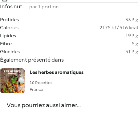
Infos nut.
par 1 portion
Protides
33.3 g
Calories
2175 kJ / 516 kcal
Lipides
19.3 g
Fibre
5 g
Glucides
51.3 g
Également présenté dans
Les herbes aromatiques
10 Recettes
France
Vous pourriez aussi aimer...