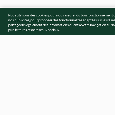
Nous utilisons des cookies pour nous assurer du bon fonctionnement de
nos publicités, pour proposer des fonctionnalités adaptées sur les résea
partageons également des informations quant à votre navigation sur not
publicitaires et de réseaux sociaux.
Vichyssoise au haddock
Terrine épinard-br
4.7
(16)
4.0
(34)
© Copyright 2026