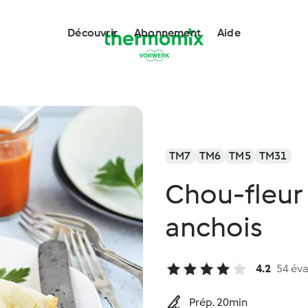
Découvrir
Abonnement
Aide
TM7
TM6
TM5
TM31
Chou-fleur 
anchois
4.2
54 éva
Prép. 20min