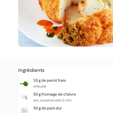
Ingrédients
10 g de persil frais
effeuillé
50 g fromage de chèvre
sec, coupé en dés (1 cm)
50 g de pain dur