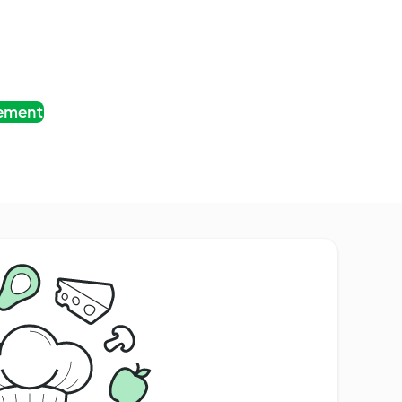
tement