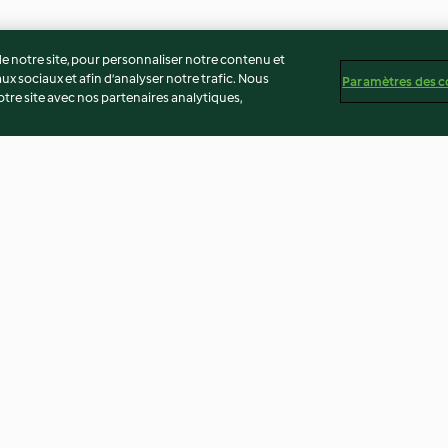
 notre site, pour personnaliser notre contenu et
ux sociaux et afin d’analyser notre trafic. Nous
Paramètres des c
re site avec nos partenaires analytiques,
ocoli
Tourte corse aux blettes et
Soupe corse
poireaux
3.1
(21)
4.2
(76)