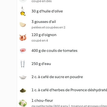
coupé en dés
30 g d'huile d'olive
3 gousses d'ail
pelées et coupées en 2
120 g d'oignon
coupé en 4
400 g de coulis de tomates
250 g d'eau
2 c. à café de sucre en poudre
1 c. à café d'herbes de Provence déshydrat
1 chou-fleur
de petite taille (800 g env.), trognon et grosses côtes