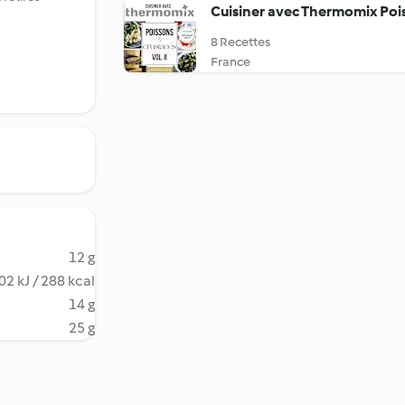
Cuisiner avec Thermomix Poiss
8 Recettes
France
12 g
02 kJ / 288 kcal
14 g
25 g