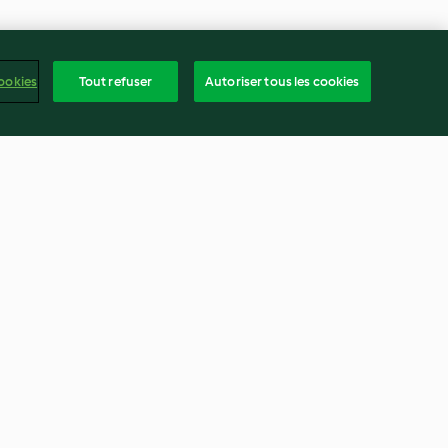
ookies
Tout refuser
Autoriser tous les cookies
Risotto de sarrasin aux fruits
de mer
3.3
(12)