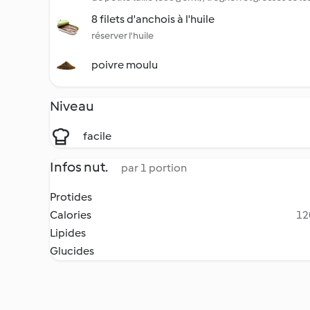
8 filets d'anchois à l'huile
réserver l'huile
poivre moulu
Niveau
facile
Infos nut.
par 1 portion
Protides
Calories
12
Lipides
Glucides