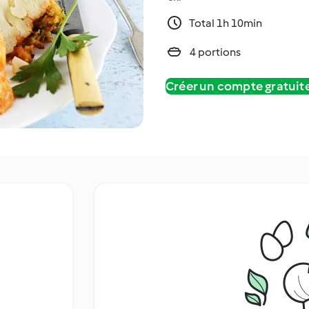
Total 1h 10min
4 portions
Créer un compte gratui