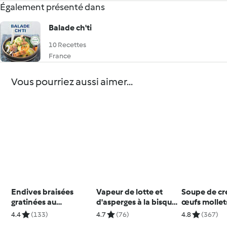
Également présenté dans
Balade ch'ti
10 Recettes
France
Vous pourriez aussi aimer...
Endives braisées
Vapeur de lotte et
Soupe de cr
gratinées au
d'asperges à la bisque
œufs mollet
parmesan
de langoustine
4.4
(133)
4.7
(76)
4.8
(367)