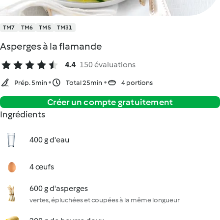
TM7
TM6
TM5
TM31
Asperges à la flamande
4.4
150 évaluations
Prép. 5min
Total 25min
4 portions
Créer un compte gratuitement
Ingrédients
400 g d'eau
4 œufs
600 g d'asperges
vertes, épluchées et coupées à la même longueur