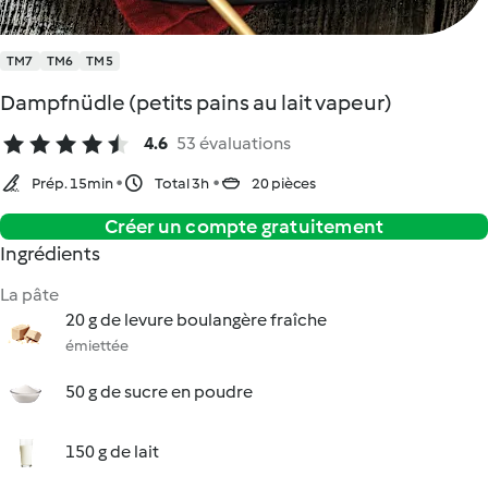
TM7
TM6
TM5
Dampfnüdle (petits pains au lait vapeur)
4.6
53 évaluations
Prép. 15min
Total 3h
20 pièces
Créer un compte gratuitement
Ingrédients
La pâte
20 g de levure boulangère fraîche
émiettée
50 g de sucre en poudre
150 g de lait