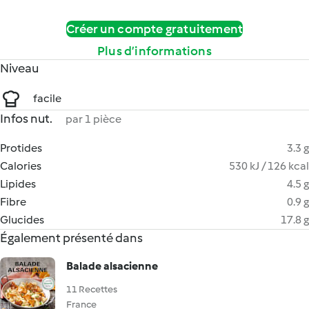
Créer un compte gratuitement
Plus d’informations
Niveau
facile
Infos nut.
par 1 pièce
Protides
3.3 g
Calories
530 kJ / 126 kcal
Lipides
4.5 g
Fibre
0.9 g
Glucides
17.8 g
Également présenté dans
Balade alsacienne
11 Recettes
France