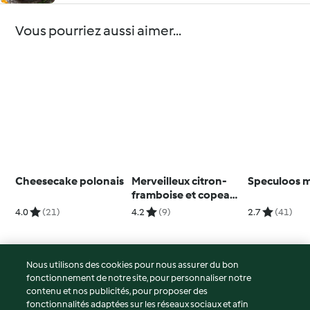
Vous pourriez aussi aimer...
Cheesecake polonais
Merveilleux citron-
Speculoos 
framboise et copeaux
de chocolat blanc
4.0
(21)
4.2
(9)
2.7
(41)
Nous utilisons des cookies pour nous assurer du bon
fonctionnement de notre site, pour personnaliser notre
© Copyright 2026
contenu et nos publicités, pour proposer des
fonctionnalités adaptées sur les réseaux sociaux et afin
Conditions d'utilisation