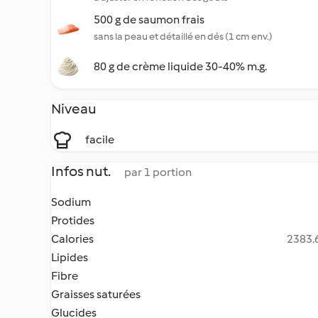
500 g de saumon frais
sans la peau et détaillé en dés (1 cm env.)
80 g de crème liquide 30-40% m.g.
Niveau
facile
Infos nut.
par 1 portion
Sodium
Protides
Calories
2383.6
Lipides
Fibre
Graisses saturées
Glucides