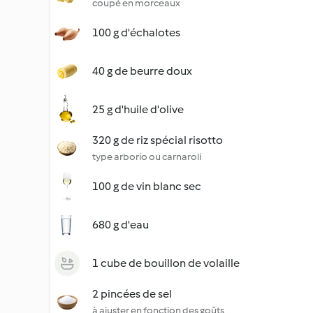
coupé en morceaux
100 g d'échalotes
40 g de beurre doux
25 g d'huile d'olive
320 g de riz spécial risotto
type arborio ou carnaroli
100 g de vin blanc sec
680 g d'eau
1 cube de bouillon de volaille
2 pincées de sel
à ajuster en fonction des goûts